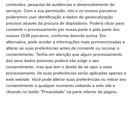
de medicamentos prescritos e
conteúdos, pesquisa de audiências e desenvolvimento de
comparticipados pelo Estado num valor de
serviços.
Com a sua permissão, nós e os nossos parceiros
poderemos usar identificação e dados de geolocalização
cerca de 57 mil euros, através da atribuição
precisos através da procura de dispositivos. Poderá clicar para
de 160 cartões Abem a pessoas em situação
consentir o processamento por nossa parte e pela parte dos
nossos 1538 parceiros, conforme descrito acima. Em
de vulnerabilidade, através do programa
alternativa, pode aceder a informações mais pormenorizadas e
“
Abem
: Rede Solidária do Medicamento”,
alterar as suas preferências antes de consentir ou recusar o
anunciou a autarquia em comunicado.
consentimento.
Tenha em atenção que algum processamento
dos seus dados pessoais poderá não exigir o seu
consentimento, mas que tem o direito de se opor a esse
O programa “
Abem
: Rede Solidária do
processamento. As suas preferências serão aplicadas apenas a
Medicamento” é um projeto solidário
este website. Você pode alterar suas preferências ou retirar seu
consentimento a qualquer momento voltando a este site e
da Associação Dignitude, do qual o
clicando no botão "Privacidade" na parte inferior da página.
Município da Chamusca é parceiro social
desde 2017, na referenciação dos
agregados familiares elegíveis.
Através desta parceria foram referenciados,