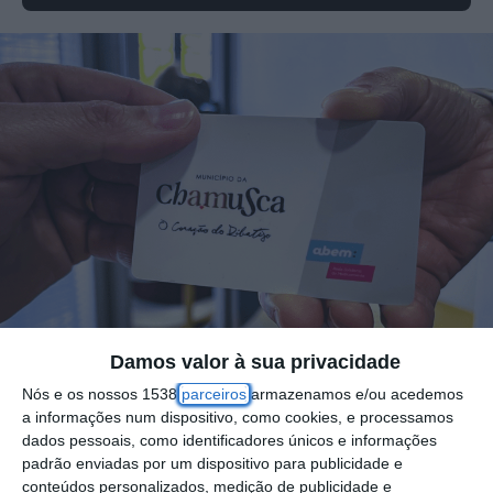
Damos valor à sua privacidade
Nós e os nossos 1538
parceiros
armazenamos e/ou acedemos
a informações num dispositivo, como cookies, e processamos
dados pessoais, como identificadores únicos e informações
O Município da Chamusca apoiou a compra
padrão enviadas por um dispositivo para publicidade e
conteúdos personalizados, medição de publicidade e