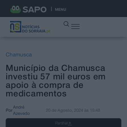
MENU
Chamusca
Município da Chamusca
investiu 57 mil euros em
apoio à compra de
medicamentos
André
Por
20 de Agosto, 2024
às
15:48
Azevedo
Partilhar