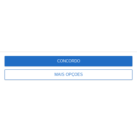
CONCORDO
MAIS OPÇÕES
Comunidade que vivia em
construções ilegais em São
Domingos vai ser realojada por
privado que adquiriu o terreno