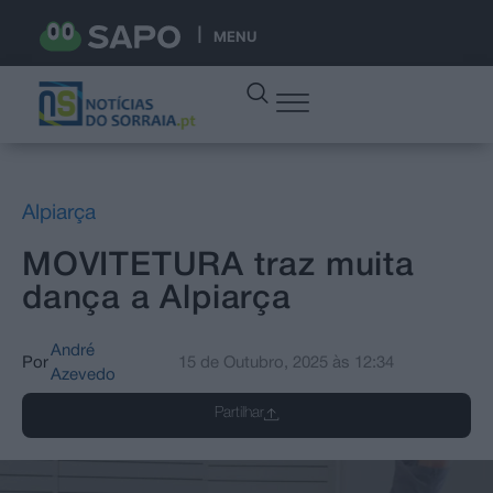
MENU
Alpiarça
MOVITETURA traz muita
dança a Alpiarça
André
Por
15 de Outubro, 2025
às
12:34
Azevedo
Partilhar