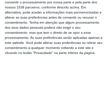
consentir o processamento por nossa parte e pela parte dos
dias 24, 25 e 26 de outubro de 2025, em
nossos 1538 parceiros, conforme descrito acima. Em
alternativa, pode aceder a informações mais pormenorizadas e
Alpiarça, e promete repetir o sucesso da
alterar as suas preferências antes de consentir ou recusar o
estreia, com uma programação que une
consentimento.
Tenha em atenção que algum processamento
dos seus dados pessoais poderá não exigir o seu
dança contemporânea, território e
consentimento, mas que tem o direito de se opor a esse
comunidade. A iniciativa, promovida pela
processamento. As suas preferências serão aplicadas apenas a
companhia
Dança em Diálogos
e com
este website. Você pode alterar suas preferências ou retirar seu
consentimento a qualquer momento voltando a este site e
curadoria de Solange Melo, propõe um
clicando no botão "Privacidade" na parte inferior da página.
diálogo entre o movimento e o património
natural e edificado do concelho.
Nesta edição, o MOVITETURA abre-se a
novas parcerias, acolhendo os trabalhos
coreográficos de alunos da Escola Artística
de Dança do Conservatório Nacional, da
Escola Superior de Dança e da Academia de