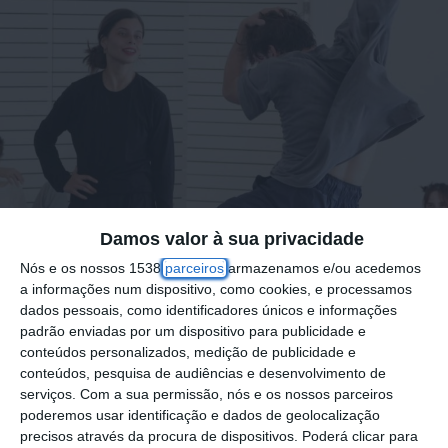
Damos valor à sua privacidade
Nós e os nossos 1538
parceiros
armazenamos e/ou acedemos
a informações num dispositivo, como cookies, e processamos
dados pessoais, como identificadores únicos e informações
padrão enviadas por um dispositivo para publicidade e
conteúdos personalizados, medição de publicidade e
conteúdos, pesquisa de audiências e desenvolvimento de
serviços.
Com a sua permissão, nós e os nossos parceiros
A segunda edição do MOVITETURA —
poderemos usar identificação e dados de geolocalização
precisos através da procura de dispositivos. Poderá clicar para
Mostra Coreográfica da Lezíria realiza-se nos