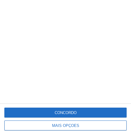
estes investimentos essenciais para o
desenvolvimento do distrito.
Partilhar
Conteúdo
relacionado
CONCORDO
MAIS OPÇÕES