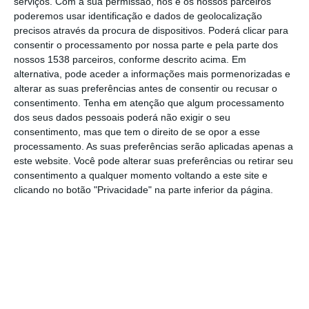
serviços.
Com a sua permissão, nós e os nossos parceiros
poderemos usar identificação e dados de geolocalização
República e aos grupos parlamentares uma
precisos através da procura de dispositivos. Poderá clicar para
proposta de investimentos públicos a serem
consentir o processamento por nossa parte e pela parte dos
incluídos no Orçamento do Estado de 2025.
nossos 1538 parceiros, conforme descrito acima. Em
alternativa, pode aceder a informações mais pormenorizadas e
A organização sublinha que as intervenções
alterar as suas preferências antes de consentir ou recusar o
sugeridas são essenciais para melhorar a
consentimento.
Tenha em atenção que algum processamento
dos seus dados pessoais poderá não exigir o seu
qualidade de vida das populações do
consentimento, mas que tem o direito de se opor a esse
distrito.
processamento. As suas preferências serão aplicadas apenas a
este website. Você pode alterar suas preferências ou retirar seu
consentimento a qualquer momento voltando a este site e
Entre os pontos destacados, o movimento
clicando no botão "Privacidade" na parte inferior da página.
sugere a construção de uma nova ponte
sobre o Tejo, no concelho da Chamusca,
como parte da conclusão do IC3, e a
requalificação da estrada N118, que
atravessa várias localidades como
Benavente, Salvaterra de Magos e Almeirim,