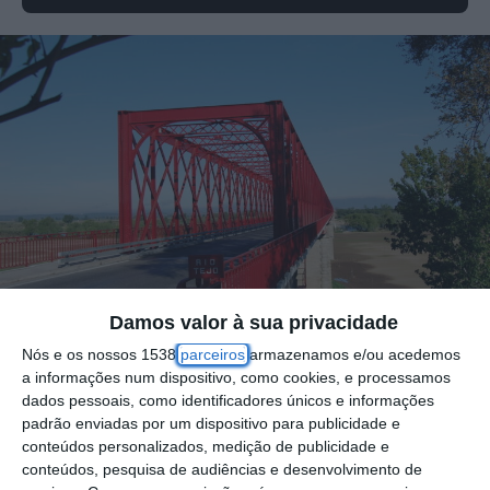
Damos valor à sua privacidade
Nós e os nossos 1538
parceiros
armazenamos e/ou acedemos
a informações num dispositivo, como cookies, e processamos
dados pessoais, como identificadores únicos e informações
O Movimento de Utentes dos Serviços
padrão enviadas por um dispositivo para publicidade e
conteúdos personalizados, medição de publicidade e
Públicos do Distrito (MUSP) de Santarém
conteúdos, pesquisa de audiências e desenvolvimento de
enviou ao Presidente da Assembleia da