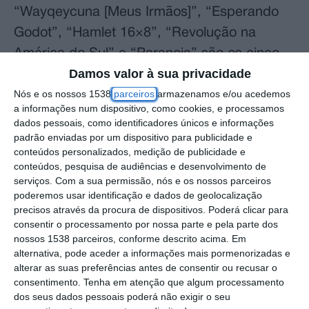
“Wayqeycuna [Meus Irmãos]”, “Esperando
Godot”, “Hamlet 16×8”, “Revolução na
América do Sul” e “Paranoia” são os cinco
Damos valor à sua privacidade
espetáculos que, entre 12 de setembro e 31
Nós e os nossos 1538
parceiros
armazenamos e/ou acedemos
de outubro, passarão por vários pontos do
a informações num dispositivo, como cookies, e processamos
país, nomeadamente Coimbra, Aveiro,
dados pessoais, como identificadores únicos e informações
Matosinhos, Loulé, Lousã, Águeda, Ourém,
padrão enviadas por um dispositivo para publicidade e
conteúdos personalizados, medição de publicidade e
Santarém, Marinha Grande e Torres Vedras.
conteúdos, pesquisa de audiências e desenvolvimento de
serviços.
Com a sua permissão, nós e os nossos parceiros
“Esta é uma operação de trabalho e
poderemos usar identificação e dados de geolocalização
precisos através da procura de dispositivos. Poderá clicar para
programação em rede que muito nos honra,
consentir o processamento por nossa parte e pela parte dos
porque conseguimos associar a esta
nossos 1538 parceiros, conforme descrito acima. Em
alternativa, pode aceder a informações mais pormenorizadas e
programação uma expressiva colaboração
alterar as suas preferências antes de consentir ou recusar o
de vários teatros do nosso país e que
consentimento.
Tenha em atenção que algum processamento
conseguem concretizar esta mostra numa
dos seus dados pessoais poderá não exigir o seu