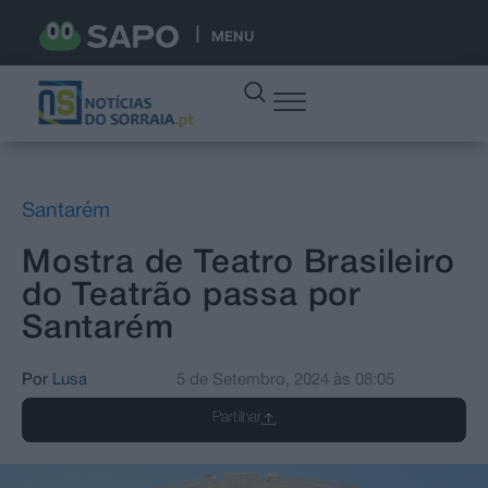
MENU
Santarém
Mostra de Teatro Brasileiro
do Teatrão passa por
Santarém
Por
Lusa
5 de Setembro, 2024
às
08:05
Partilhar