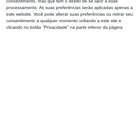
consentimento, mas que tem o direito de se opor a esse
circulação de teatros com expressão
processamento. As suas preferências serão aplicadas apenas a
nacional”, destacou a diretora artística de O
este website. Você pode alterar suas preferências ou retirar seu
consentimento a qualquer momento voltando a este site e
Teatrão.
clicando no botão "Privacidade" na parte inferior da página.
Durante a conferência de imprensa de
apresentação de Todos São Palco – Mostra
de Teatro Brasileiro do Teatrão, Isabel
Craveiro destacou a variedade dos
espetáculos e a forma como vão interagir
com diferentes públicos.
A quarta edição desta mostra, que acontece
de dois em dois anos, inclui na sua
programação outras regiões do Brasil e da
América do Sul, o que fez com que a Mostra
São Palco tenha renascido como Todos São