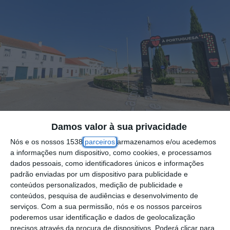
Damos valor à sua privacidade
Foto por: Google Maps
Nós e os nossos 1538
parceiros
armazenamos e/ou acedemos
a informações num dispositivo, como cookies, e processamos
Alguns moradores não se mostraram
dados pessoais, como identificadores únicos e informações
padrão enviadas por um dispositivo para publicidade e
adeptos da decisão da Câmara Municipal da
conteúdos personalizados, medição de publicidade e
Golegã em colocar relva natural em vários
conteúdos, pesquisa de audiências e desenvolvimento de
serviços.
Com a sua permissão, nós e os nossos parceiros
espaços do Largo da Feira, onde decorre a
poderemos usar identificação e dados de geolocalização
Feira Nacional do Cavalo. Manuel Gonçalves
precisos através da procura de dispositivos. Poderá clicar para