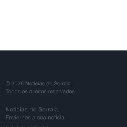
e Rui Oliveira segura camisola
amarela
© 2026 Notícias do Sorraia.
Todos os direitos reservados
Notícias do Sorraia
Envie-nos a sua notícia…