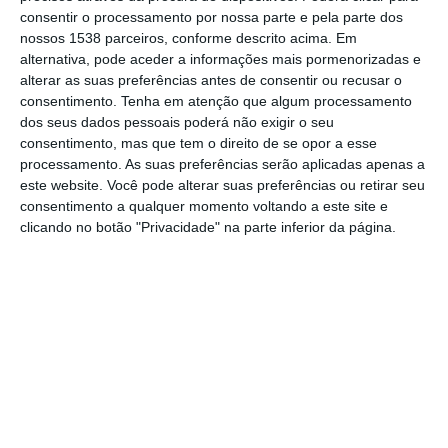
deu voz à indignação dos moradores e
consentir o processamento por nossa parte e pela parte dos
nossos 1538 parceiros, conforme descrito acima. Em
apresentou o problema na reunião do
alternativa, pode aceder a informações mais pormenorizadas e
executivo na sexta-feira, 2 de maio.
alterar as suas preferências antes de consentir ou recusar o
consentimento.
Tenha em atenção que algum processamento
dos seus dados pessoais poderá não exigir o seu
Manuel Gonçalves mostrou-se contra o
consentimento, mas que tem o direito de se opor a esse
ajardinamento dos espaços que retira
processamento. As suas preferências serão aplicadas apenas a
este website. Você pode alterar suas preferências ou retirar seu
espaço de estacionamento, vai trazer
consentimento a qualquer momento voltando a este site e
problemas de humidade nas casas causada
clicando no botão "Privacidade" na parte inferior da página.
pelo sistema de rega e alertou também para
um problema que diz ser visível em outras
áreas ajardinadas do largo, que é o excesso
de fezes de animais. O morador deixou
ainda algumas sugestões para resolver o
problema, uma vez que não é contra a
empreitada, que vem beneficiar também os