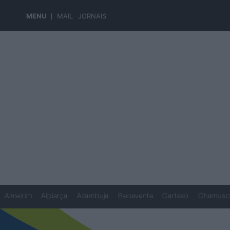
MENU
MAIL
JORNAIS
Almeirim
Alpiarça
Azambuja
Benavente
Cartaxo
Chamusc