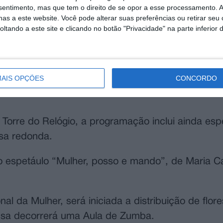
nsentimento, mas que tem o direito de se opor a esse processamento. A
as a este website. Você pode alterar suas preferências ou retirar seu
tando a este site e clicando no botão "Privacidade" na parte inferior 
AIS OPÇÕES
CONCORDO
Mora com uma programação especial, com bastant
Torre do Relógio, a programação inclui ainda esp
sa redonda.
 o espetáulo “Mulher, posso e mando”, de Maria C
al da Mulher, será iniciada a distribuição de flor
usa decorrerá uma Aula de Zumba.