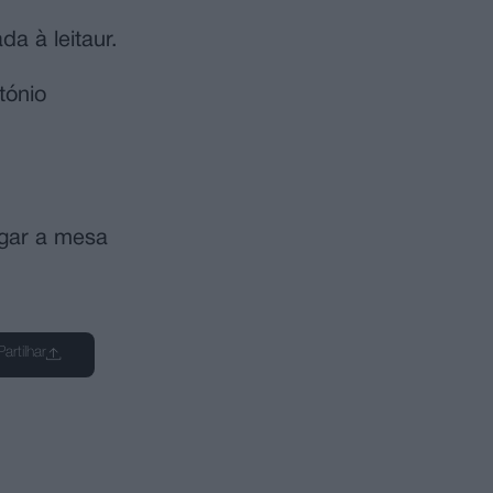
a à leitaur.
tónio
ugar a mesa
Partilhar