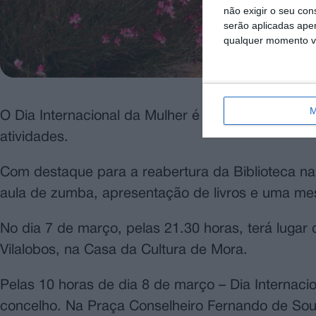
não exigir o seu co
serão aplicadas apen
qualquer momento vol
M
O Dia Internacional da Mulher é assinalado em 
atividades.
Com destaque para a reabertura da Biblioteca na 
aula de zumba, apresentação de livros e uma me
No dia 7 de março, pelas 21.30 horas, terá lugar
Vilalobos, na Casa da Cultura de Mora.
Pelas 10 horas de dia 8 de março – Dia Internacion
concelho. Na Praça Conselheiro Fernando de So