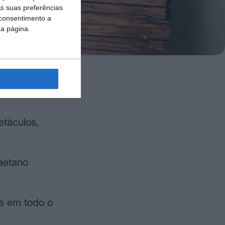
s suas preferências
 consentimento a
da página.
es
etáculos,
aetano
es em todo o