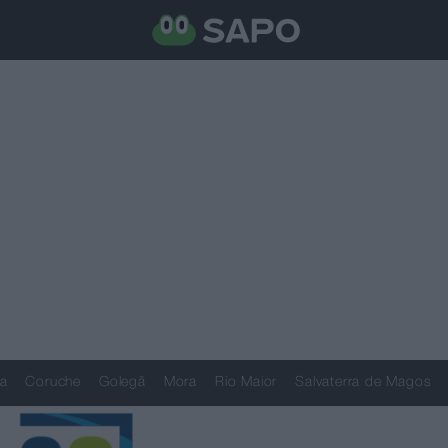
a
Coruche
Golegã
Mora
Rio Maior
Salvaterra de Magos