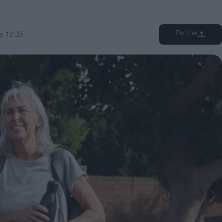
Partilhar
s
12:35
|