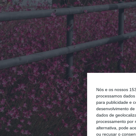
Nós e os nossos 15
processamos dados p
para publicidade e 
desenvolvimento de 
dados de geolocaliza
processamento por n
alternativa, pode ac
ou recusar o consen