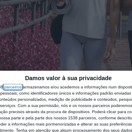
Damos valor à sua privacidade
38
parceiros
armazenamos e/ou acedemos a informações num dispositi
essoais, como identificadores únicos e informações padrão enviadas 
conteúdos personalizados, medição de publicidade e conteúdos, pesqui
serviços.
Com a sua permissão, nós e os nossos parceiros poderemos 
ção precisos através da procura de dispositivos. Poderá clicar para co
ossa parte e pela parte dos nossos 1538 parceiros, conforme descrit
eder a informações mais pormenorizadas e alterar as suas preferência
timento.
Tenha em atenção que algum processamento dos seus dados