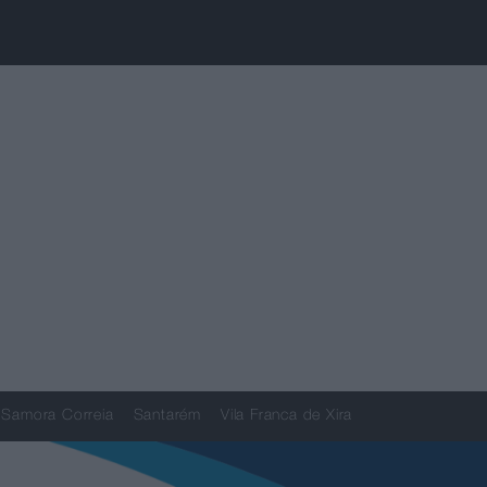
Samora Correia
Santarém
Vila Franca de Xira