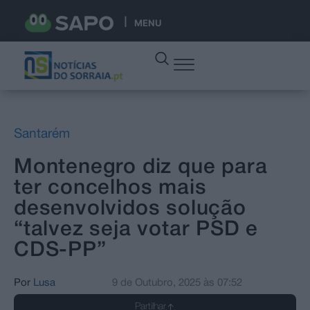
MENU
Santarém
Montenegro diz que para
ter concelhos mais
desenvolvidos solução
“talvez seja votar PSD e
CDS-PP”
Por
Lusa
9 de Outubro, 2025
às
07:52
Partilhar