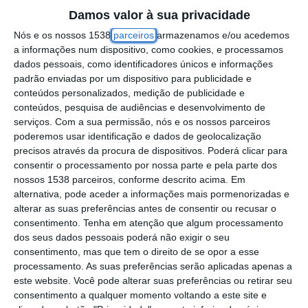
Damos valor à sua privacidade
renunciado ao mandato há cerca de um ano
Nós e os nossos 1538
parceiros
armazenamos e/ou acedemos
para presidir ao Instituto do Desporto de
a informações num dispositivo, como cookies, e processamos
Portugal.
dados pessoais, como identificadores únicos e informações
padrão enviadas por um dispositivo para publicidade e
Após o autarca ter referido “a grande
conteúdos personalizados, medição de publicidade e
conteúdos, pesquisa de audiências e desenvolvimento de
proximidade” com o atual executivo
serviços.
Com a sua permissão, nós e os nossos parceiros
PSD/CDS-PP como razão de vários
poderemos usar identificação e dados de geolocalização
precisos através da procura de dispositivos. Poderá clicar para
investimentos e projetos em curso em
consentir o processamento por nossa parte e pela parte dos
Santarém, Montenegro atribuiu a “parceria
nossos 1538 parceiros, conforme descrito acima. Em
virtuosa” com João Teixeira Leite ao facto de
alternativa, pode aceder a informações mais pormenorizadas e
alterar as suas preferências antes de consentir ou recusar o
partilharem “os mesmos valores, a mesma
consentimento.
Tenha em atenção que algum processamento
visão, a mesma vontade”.
dos seus dados pessoais poderá não exigir o seu
consentimento, mas que tem o direito de se opor a esse
processamento. As suas preferências serão aplicadas apenas a
“Estão aqui algumas pessoas de concelhos
este website. Você pode alterar suas preferências ou retirar seu
vizinhos que devem estar a interrogar-se o
consentimento a qualquer momento voltando a este site e