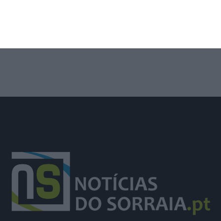
Trânsito na EM504 em Azambuja
prolongado até 14 de agosto por obra
da EPAL