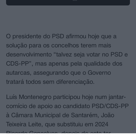
O presidente do PSD afirmou hoje que a
solução para os concelhos terem mais
desenvolvimento “talvez seja votar no PSD e
CDS-PP”, mas apenas pela qualidade dos
autarcas, assegurando que o Governo
tratará todos sem diferenciação.
Luís Montenegro participou hoje num jantar-
comício de apoio ao candidato PSD/CDS-PP
à Câmara Municipal de Santarém, João
Teixeira Leite, que substituiu em 2024
Ricardo Gonçalves, depois de este ter