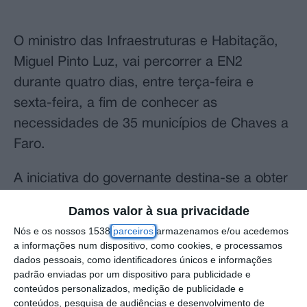
O ministro das Infraestruturas e Habitação,
Miguel Pinto Luz, vai percorrer a EN2
durante quatro dias, entre terça-feira e
sexta-feira, a fim de conhecer as
necessidades de 35 municípios de Chaves a
Faro.
A iniciativa do governante destina-se a obter
a “radiografia das infraestruturas das
Damos valor à sua privacidade
regiões” atravessadas pela estrada turística,
Nós e os nossos 1538
parceiros
armazenamos e/ou acedemos
ao longo de 738 quilómetros, informou o
a informações num dispositivo, como cookies, e processamos
dados pessoais, como identificadores únicos e informações
Ministério das Infraestruturas e Habitação
padrão enviadas por um dispositivo para publicidade e
numa nota enviada à agência Lusa.
conteúdos personalizados, medição de publicidade e
conteúdos, pesquisa de audiências e desenvolvimento de