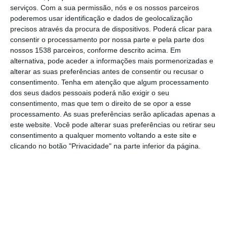
“’Ver para Fazer’ é o mote deste roteiro
serviços.
Com a sua permissão, nós e os nossos parceiros
poderemos usar identificação e dados de geolocalização
ministerial por uma das estradas mais
precisos através da procura de dispositivos. Poderá clicar para
emblemáticas do país, que percorre o
consentir o processamento por nossa parte e pela parte dos
nossos 1538 parceiros, conforme descrito acima. Em
interior de Portugal de norte a sul”, adiantou,
alternativa, pode aceder a informações mais pormenorizadas e
indicando que o itinerário inclui “paragens e
alterar as suas preferências antes de consentir ou recusar o
encontros com os autarcas” dos municípios
consentimento.
Tenha em atenção que algum processamento
dos seus dados pessoais poderá não exigir o seu
servidos pela estrada nacional 2, com vista a
consentimento, mas que tem o direito de se opor a esse
“combater a injustiça territorial”.
processamento. As suas preferências serão aplicadas apenas a
este website. Você pode alterar suas preferências ou retirar seu
consentimento a qualquer momento voltando a este site e
Para Miguel Pinto Luz, “não basta dizer que
clicando no botão "Privacidade" na parte inferior da página.
temos de combater a interioridade, é preciso
conhecer, ouvir de viva voz os agentes locais
para conhecer as suas necessidades e
dificuldades”.
“Este Governo trabalha todos os dias para