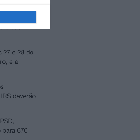
orim, e foi
do e das
s 27 e 28 de
ro, e a
os
e IRS deverão
 PSD,
o para 670