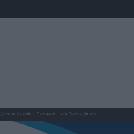
Samora Correia
Santarém
Vila Franca de Xira