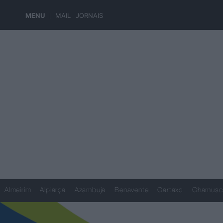
MENU
MAIL
JORNAIS
Almeirim
Alpiarça
Azambuja
Benavente
Cartaxo
Chamusc