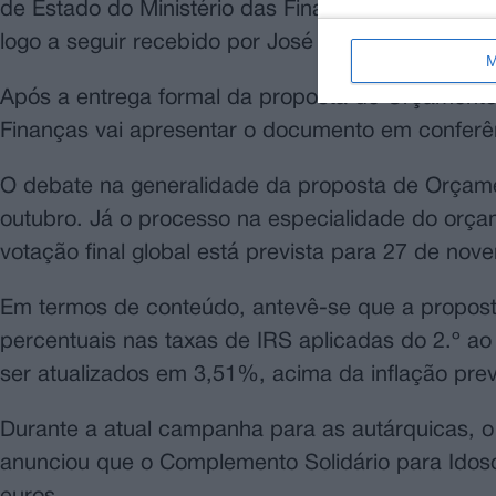
de Estado do Ministério das Finanças e pelo mini
logo a seguir recebido por José Pedro Aguiar-Bra
M
Após a entrega formal da proposta de Orçamento
Finanças vai apresentar o documento em conferên
O debate na generalidade da proposta de Orçamen
outubro. Já o processo na especialidade do orçam
votação final global está prevista para 27 de nov
Em termos de conteúdo, antevê-se que a propos
percentuais nas taxas de IRS aplicadas do 2.º ao
ser atualizados em 3,51%, acima da inflação pre
Durante a atual campanha para as autárquicas, o 
anunciou que o Complemento Solidário para Idos