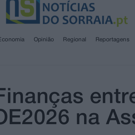
Economia
Opinião
Regional
Reportagens
 Finanças ent
OE2026 na As