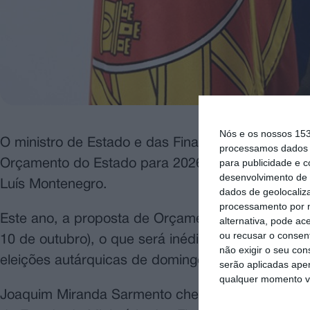
Nós e os nossos 15
O ministro de Estado e das Finanças entregou ho
processamos dados p
para publicidade e 
Orçamento do Estado para 2026, a segunda elabo
desenvolvimento de 
Luís Montenegro.
dados de geolocaliza
processamento por n
Este ano, a proposta de Orçamento do Governo ent
alternativa, pode ac
ou recusar o consen
10 de outubro), o que será inédito pelo menos te
não exigir o seu co
eleições autárquicas de domingo.
serão aplicadas apen
qualquer momento vol
Joaquim Miranda Sarmento chegou ao parlamento