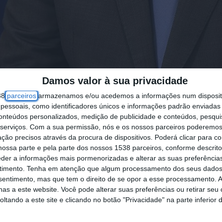
Damos valor à sua privacidade
38
parceiros
armazenamos e/ou acedemos a informações num dispositi
je ao presidente da Assembleia da República a p
essoais, como identificadores únicos e informações padrão enviadas 
conteúdos personalizados, medição de publicidade e conteúdos, pesqui
rada por governos PSD/CDS liderados pelo primei
serviços.
Com a sua permissão, nós e os nossos parceiros poderemos 
ção precisos através da procura de dispositivos. Poderá clicar para co
ossa parte e pela parte dos nossos 1538 parceiros, conforme descrit
rou no parlamento um dia antes do prazo limite (
eder a informações mais pormenorizadas e alterar as suas preferência
timento.
Tenha em atenção que algum processamento dos seus dados
ndo em conta as últimas duas décadas, e três dia
nsentimento, mas que tem o direito de se opor a esse processamento. A
as a este website. Você pode alterar suas preferências ou retirar seu
tando a este site e clicando no botão "Privacidade" na parte inferior 
 pelas 12:00, acompanhado pela sua equipa de s