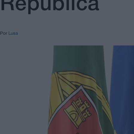
República
Por
Lusa