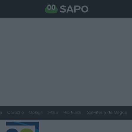
a
Coruche
Golegã
Mora
Rio Maior
Salvaterra de Magos