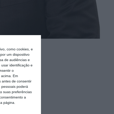
vo, como cookies, e
roposta de
por um dispositivo
sa de audiências e
ro-ministro,
usar identificação e
nsentir o
o acima. Em
sexta-feira,
s antes de consentir
 pessoais poderá
s antes das
s suas preferências
 consentimento a
da página.
ecretários