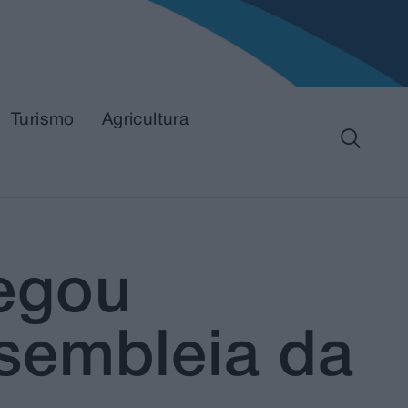
Turismo
Agricultura
regou
sembleia da