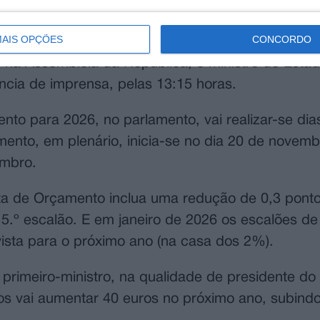
stro dos Assuntos Parlamentares, Carlos Abreu Am
nco.
AIS OPÇÕES
CONCORDO
 na Assembleia da República, o ministro de Esta
cia de imprensa, pelas 13:15 horas.
to para 2026, no parlamento, vai realizar-se dia
ento, em plenário, inicia-se no dia 20 de novemb
embro.
ta de Orçamento inclua uma redução de 0,3 pont
 5.º escalão. E em janeiro de 2026 os escalões d
vista para o próximo ano (na casa dos 2%).
primeiro-ministro, na qualidade de presidente do
os vai aumentar 40 euros no próximo ano, subind