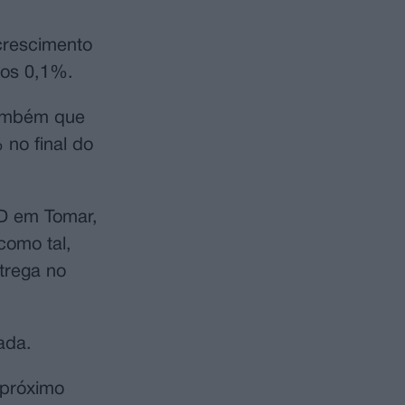
crescimento
dos 0,1%.
também que
 no final do
SD em Tomar,
como tal,
trega no
ada.
 próximo