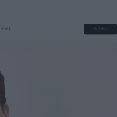
Partilhar
12:38
|