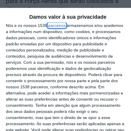
para a Força Aérea que serão colocados à
disposição para auxiliar a emergência
Damos valor à sua privacidade
médica.
Nós e os nossos 1538
parceiros
armazenamos e/ou acedemos
a informações num dispositivo, como cookies, e processamos
“Com recurso ao Programa de
dados pessoais, como identificadores únicos e informações
Recuperação e Resiliência (PRR), estamos a
padrão enviadas por um dispositivo para publicidade e
conteúdos personalizados, medição de publicidade e
adquirir quatro helicópteros Black
conteúdos, pesquisa de audiências e desenvolvimento de
Hawk entregues até ao final de agosto de
serviços.
Com a sua permissão, nós e os nossos parceiros
2026 e que serão utilizados no apoio a
poderemos usar identificação e dados de geolocalização
precisos através da procura de dispositivos. Poderá clicar para
emergência médica em Portugal”, anunciou
consentir o processamento por nossa parte e pela parte dos
Nuno Melo, na audição parlamentar no
nossos 1538 parceiros, conforme descrito acima. Em
alternativa, pode aceder a informações mais pormenorizadas e
âmbito da discussão na especialidade da
alterar as suas preferências antes de consentir ou recusar o
proposta de Orçamento do Estado para
consentimento.
Tenha em atenção que algum processamento
dos seus dados pessoais poderá não exigir o seu
2026.
consentimento, mas que tem o direito de se opor a esse
processamento. As suas preferências serão aplicadas apenas a
O ministro da Defesa salientou que, desta
este website. Você pode alterar suas preferências ou retirar seu