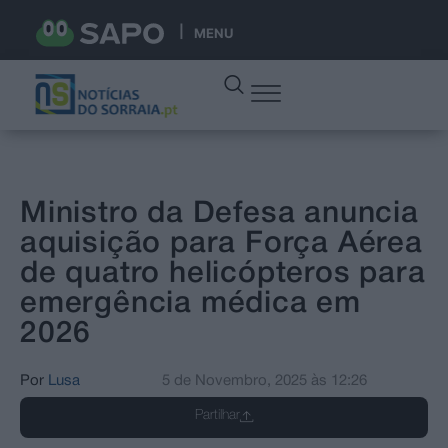
MENU
Ministro da Defesa anuncia
aquisição para Força Aérea
de quatro helicópteros para
emergência médica em
2026
Por
Lusa
5 de Novembro, 2025
às
12:26
Partilhar