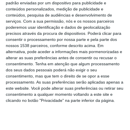
esses meios poderiam ser rentabilizados.
padrão enviadas por um dispositivo para publicidade e
conteúdos personalizados, medição de publicidade e
conteúdos, pesquisa de audiências e desenvolvimento de
“Mais de 80% dos meios acionados
serviços.
Com a sua permissão, nós e os nossos parceiros
poderiam ser rentabilizados. Muitas vezes
poderemos usar identificação e dados de geolocalização
acionamos meios para situações que não
precisos através da procura de dispositivos. Poderá clicar para
consentir o processamento por nossa parte e pela parte dos
precisavam de um nível tão diferenciado de
nossos 1538 parceiros, conforme descrito acima. Em
meios”, disse Ana Paula Martins, que hoje
alternativa, pode aceder a informações mais pormenorizadas e
alterar as suas preferências antes de consentir ou recusar o
está a ser ouvida na Comissão Parlamentar
consentimento.
Tenha em atenção que algum processamento
de Saúde sobre o INEM.
dos seus dados pessoais poderá não exigir o seu
consentimento, mas que tem o direito de se opor a esse
processamento. As suas preferências serão aplicadas apenas a
A ministra reconheceu aos bombeiros
este website. Você pode alterar suas preferências ou retirar seu
“fundamentação em muitas queixas que
consentimento a qualquer momento voltando a este site e
colocam” e afirmou: “A articulação tem de
clicando no botão "Privacidade" na parte inferior da página.
ser melhor”.
A propósito das condições em que o INEM