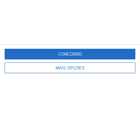
que alegadamente poderá estar na origem
de 11 mortes durante as greves na saúde, a
ministra respondeu: “Nada do que eu diga
vai convencer quem acha que isto foi para
ter controlo sobre as decisões da IGAS”.
CONCORDO
MAIS OPÇÕES
Partilhar
Conteúdo
relacionado