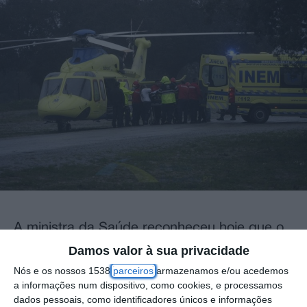
A ministra da Saúde reconheceu hoje que o
Instituto Nacional de Emergência Médica
Damos valor à sua privacidade
(INEM) aciona meios diferenciados para
Nós e os nossos 1538
parceiros
armazenamos e/ou acedemos
a informações num dispositivo, como cookies, e processamos
situações que não precisavam e alertou que
dados pessoais, como identificadores únicos e informações