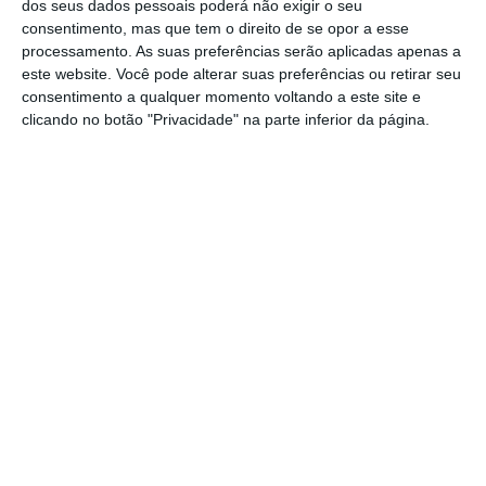
dos seus dados pessoais poderá não exigir o seu
consentimento, mas que tem o direito de se opor a esse
“Há muitos anos que temos muitos casos
processamento. As suas preferências serão aplicadas apenas a
sociais, o diagnóstico está feito. O Governo,
este website. Você pode alterar suas preferências ou retirar seu
através da Saúde e da Segurança Social,
consentimento a qualquer momento voltando a este site e
clicando no botão "Privacidade" na parte inferior da página.
está a procurar encontrar mais espaços,
mais lugares, mais apoio domiciliário. Mas
ainda há muito trabalho a fazer,
nomeadamente com os lares, porque é
preciso levar os cuidados aos lares para que
os lares não tenham que trazer um idoso ao
hospital”, afirmou a governante.
Segundo Ana Paula Martins, “muitas vezes
não é necessário tirar o idoso do conforto da
sua casa ou do lar onde está, porque temos
maneiras de chegar lá. Essa é uma aposta