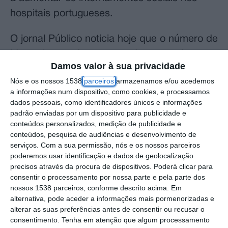
hospitais portugueses.
O jornal Público noticia hoje que o número de
idosos internados, apesar de terem alta
Damos valor à sua privacidade
clínica, continua a aumentar e que as
Nós e os nossos 1538
parceiros
armazenamos e/ou acedemos
respostas da Segurança Social estão a cair
a informações num dispositivo, como cookies, e processamos
para metade desde a pandemia, havendo
dados pessoais, como identificadores únicos e informações
padrão enviadas por um dispositivo para publicidade e
832 utentes nessas condições, no final de
conteúdos personalizados, medição de publicidade e
outubro, à espera de vaga numa estrutura
conteúdos, pesquisa de audiências e desenvolvimento de
serviços.
Com a sua permissão, nós e os nossos parceiros
residencial.
poderemos usar identificação e dados de geolocalização
precisos através da procura de dispositivos. Poderá clicar para
Confrontada, na Guarda, pelos jornalistas,
consentir o processamento por nossa parte e pela parte dos
Ana Paula Martins começou por dizer que a
nossos 1538 parceiros, conforme descrito acima. Em
alternativa, pode aceder a informações mais pormenorizadas e
situação não é nova, mas acrescentou que o
alterar as suas preferências antes de consentir ou recusar o
Governo está a tentar solucionar o problema.
consentimento.
Tenha em atenção que algum processamento