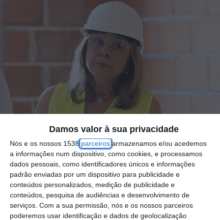
Damos valor à sua privacidade
Nós e os nossos 1538
parceiros
armazenamos e/ou acedemos
a informações num dispositivo, como cookies, e processamos
dados pessoais, como identificadores únicos e informações
padrão enviadas por um dispositivo para publicidade e
A ministra da Saúde, Ana Paula Martins,
conteúdos personalizados, medição de publicidade e
conteúdos, pesquisa de audiências e desenvolvimento de
admitiu esta terça-feira que há obras de
serviços.
Com a sua permissão, nós e os nossos parceiros
unidades de saúde que vão perder fundos
poderemos usar identificação e dados de geolocalização