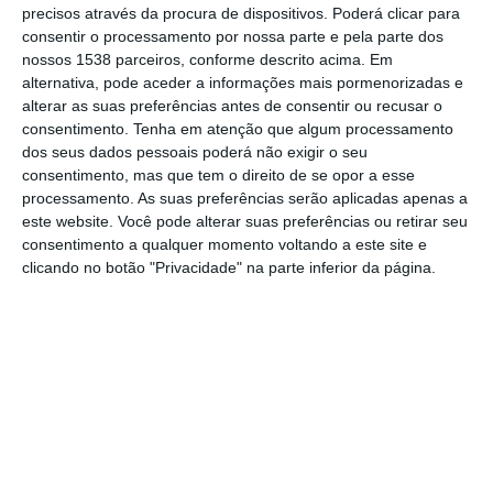
precisos através da procura de dispositivos. Poderá clicar para
do Plano de Recuperação e Resiliência
consentir o processamento por nossa parte e pela parte dos
(PRR) por incumprimento dos prazos, mas
nossos 1538 parceiros, conforme descrito acima. Em
sublinhou que “nem só de PRR vive o país”.
alternativa, pode aceder a informações mais pormenorizadas e
alterar as suas preferências antes de consentir ou recusar o
consentimento.
Tenha em atenção que algum processamento
Em declarações aos jornalistas à margem da
dos seus dados pessoais poderá não exigir o seu
inauguração de uma unidade de saúde
consentimento, mas que tem o direito de se opor a esse
processamento. As suas preferências serão aplicadas apenas a
familiar em Vila Nova de Famalicão, a
este website. Você pode alterar suas preferências ou retirar seu
ministra disse não estar em condições de
consentimento a qualquer momento voltando a este site e
concretizar quantas obras perderão o
clicando no botão "Privacidade" na parte inferior da página.
dinheiro do PRR.
“Algumas vão falhar, não lhe posso dar um
balanço porque todos os dias estamos a
analisar. Até 31 de agosto, está-se a fazer
um esforço enorme”, referiu.