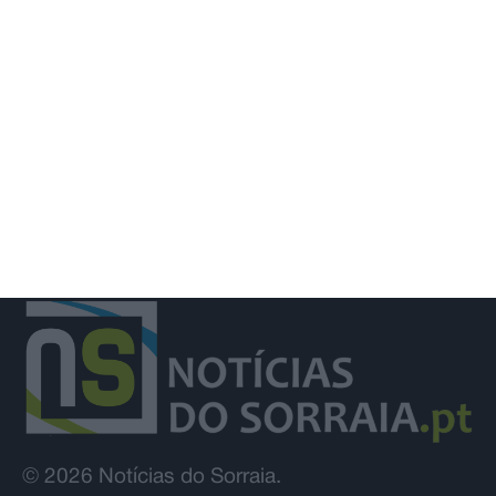
digital na saúde através do projeto
Value4Health
© 2026 Notícias do Sorraia.