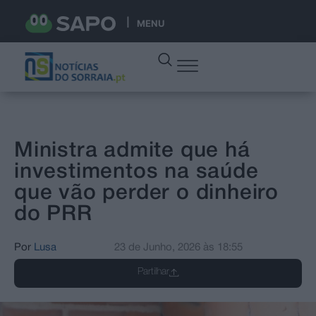
MENU
Ministra admite que há
investimentos na saúde
que vão perder o dinheiro
do PRR
Por
Lusa
23 de Junho, 2026
às
18:55
Partilhar