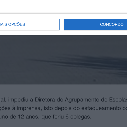
AIS OPÇÕES
CONCORDO
nal, impediu a Diretora do Agrupamento de Escola
ções à imprensa, isto depois do esfaqueamento o
uno de 12 anos, que feriu 6 colegas.