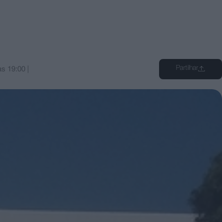
Partilhar
às
19:00
|