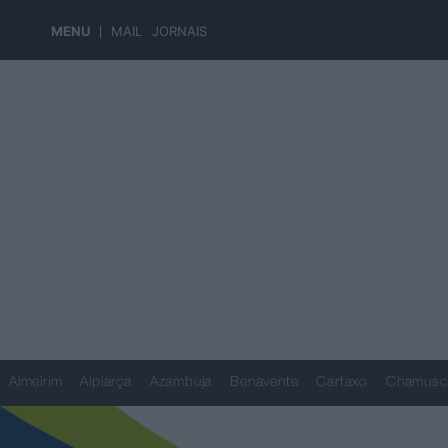
MENU
MAIL
JORNAIS
Almeirim
Alpiarça
Azambuja
Benavente
Cartaxo
Chamusc