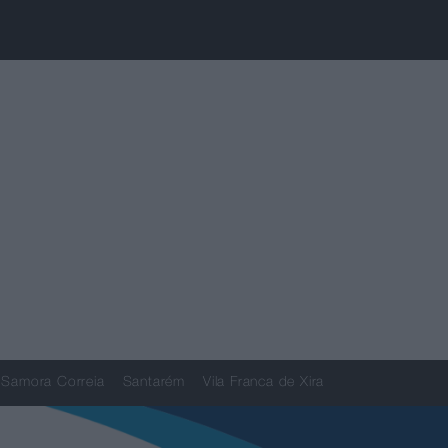
Samora Correia
Santarém
Vila Franca de Xira