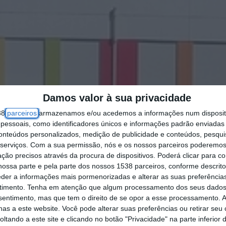
Damos valor à sua privacidade
38
parceiros
armazenamos e/ou acedemos a informações num dispositi
essoais, como identificadores únicos e informações padrão enviadas 
conteúdos personalizados, medição de publicidade e conteúdos, pesqui
serviços.
Com a sua permissão, nós e os nossos parceiros poderemos 
ção precisos através da procura de dispositivos. Poderá clicar para co
ossa parte e pela parte dos nossos 1538 parceiros, conforme descrit
eder a informações mais pormenorizadas e alterar as suas preferência
timento.
Tenha em atenção que algum processamento dos seus dados
nsentimento, mas que tem o direito de se opor a esse processamento. A
as a este website. Você pode alterar suas preferências ou retirar seu
tando a este site e clicando no botão "Privacidade" na parte inferior 