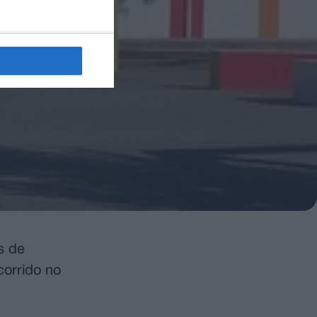
s de
corrido no