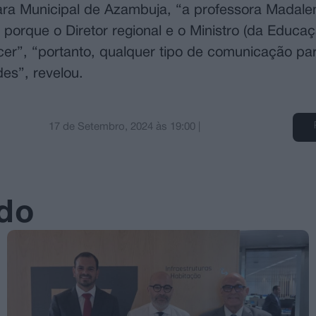
ara Municipal de Azambuja, “a professora Madale
porque o Diretor regional e o Ministro (da Educaç
scer”, “portanto, qualquer tipo de comunicação pa
es”, revelou.
17 de Setembro, 2024
às
19:00
|
ado