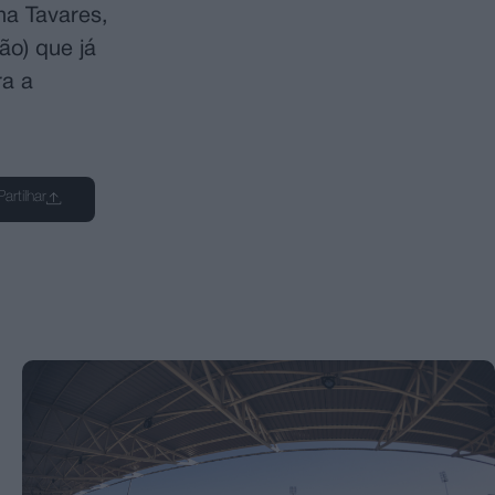
na Tavares,
ão) que já
ra a
Partilhar