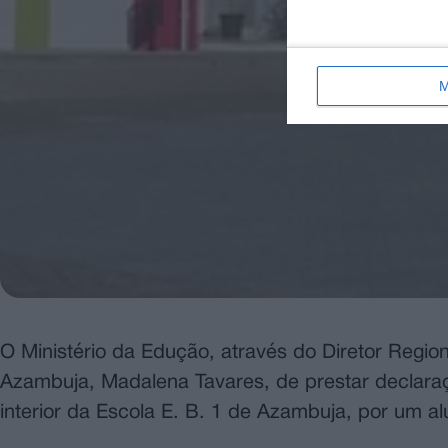
M
O Ministério da Edução, através do Diretor Regio
Azambuja, Madalena Tavares, de prestar declara
interior da Escola E. B. 1 de Azambuja, por um al