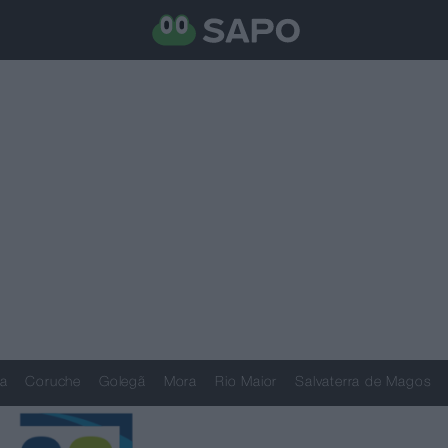
a
Coruche
Golegã
Mora
Rio Maior
Salvaterra de Magos