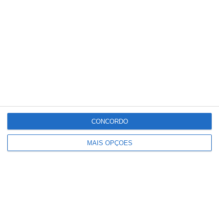
Dois feridos em acidente com mota e
carro em Santana do Mato
CONCORDO
MAIS OPÇÕES
Jovem morre em acidente de mota