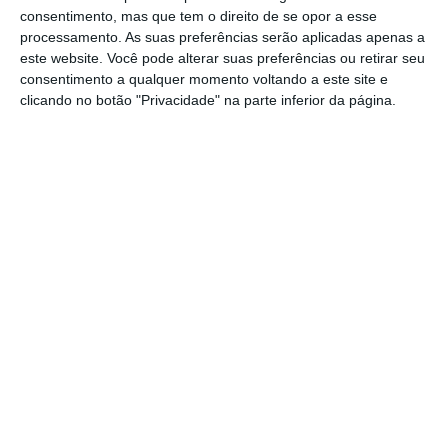
estado de desidratação e subnutrição”,
consentimento, mas que tem o direito de se opor a esse
anuncia a unidade militar.
processamento. As suas preferências serão aplicadas apenas a
este website. Você pode alterar suas preferências ou retirar seu
consentimento a qualquer momento voltando a este site e
“Sem hesitar, as militares transportaram-no
clicando no botão "Privacidade" na parte inferior da página.
para junto do subsetor de assistência e
socorro onde lhe providenciaram
assistência”, refere o Campo de Tiro.
“A atitude das nossas militares enche-nos de
orgulho e corporiza os valores que nos
caraterizam”, concluem a nota.
Partilhar