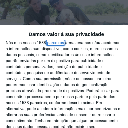
Damos valor à sua privacidade
Nós e os nossos 1538
parceiros
armazenamos e/ou acedemos
a informações num dispositivo, como cookies, e processamos
dados pessoais, como identificadores únicos e informações
padrão enviadas por um dispositivo para publicidade e
conteúdos personalizados, medição de publicidade e
conteúdos, pesquisa de audiências e desenvolvimento de
serviços.
Com a sua permissão, nós e os nossos parceiros
poderemos usar identificação e dados de geolocalização
Duas militares da Força Aérea Portuguesa,
precisos através da procura de dispositivos. Poderá clicar para
afetas ao Campo de Tiro, em Samora
consentir o processamento por nossa parte e pela parte dos
nossos 1538 parceiros, conforme descrito acima. Em
Correia, resgataram esta segunda-feira, uma
alternativa, pode aceder a informações mais pormenorizadas e
cabra abandonada “numa zona remota da
alterar as suas preferências antes de consentir ou recusar o
unidade”, que apresentada “avançado
consentimento.
Tenha em atenção que algum processamento
dos seus dados pessoais poderá não exigir o seu