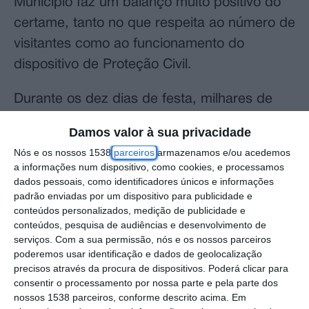
Município faz um balanço muito positivo do
certame, tanto no que respeita ao número de
visitantes como ao funcionamento do
dispositivo de Proteção Civil.
Durante os dez dias de festa, milhares de
pessoas passaram pelo Parque Urbano e
Damos valor à sua privacidade
pelo Pavilhão Multiusos de Vila Franca de
Nós e os nossos 1538
parceiros
armazenamos e/ou acedemos
Xira. De acordo com a Câmara Municipal,
a informações num dispositivo, como cookies, e processamos
muitos visitantes eram residentes do
dados pessoais, como identificadores únicos e informações
padrão enviadas por um dispositivo para publicidade e
concelho e recorreram ao serviço gratuito de
conteúdos personalizados, medição de publicidade e
shuttles disponibilizado nos dois fins de
conteúdos, pesquisa de audiências e desenvolvimento de
serviços.
Com a sua permissão, nós e os nossos parceiros
semana do evento. Também se verificou,
poderemos usar identificação e dados de geolocalização
mais uma vez, uma forte afluência de público
precisos através da procura de dispositivos. Poderá clicar para
consentir o processamento por nossa parte e pela parte dos
proveniente de outros concelhos da Área
nossos 1538 parceiros, conforme descrito acima. Em
Metropolitana de Lisboa.