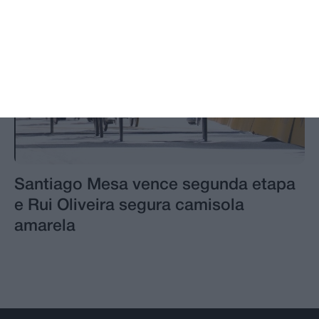
Santiago Mesa vence segunda etapa
e Rui Oliveira segura camisola
amarela