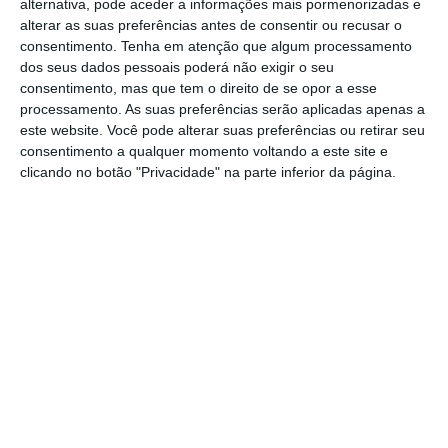
alternativa, pode aceder a informações mais pormenorizadas e
alterar as suas preferências antes de consentir ou recusar o
O relatório operacional do Serviço Municipal
consentimento.
Tenha em atenção que algum processamento
dos seus dados pessoais poderá não exigir o seu
de Proteção Civil de Vila Franca de Xira,
consentimento, mas que tem o direito de se opor a esse
integrado na estrutura municipal, indica um
processamento. As suas preferências serão aplicadas apenas a
este website. Você pode alterar suas preferências ou retirar seu
total de 100 ocorrências. Registou-se um
consentimento a qualquer momento voltando a este site e
ferido grave, que foi evacuado para o
clicando no botão "Privacidade" na parte inferior da página.
hospital, e dez feridos leves, igualmente
transportados para unidades hospitalares.
As principais causas das ocorrências foram
colhidas (7), intoxicações (2), traumas (35),
quedas (11), doenças súbitas (30) e outras
situações diversas (15). O Posto Médico
Avançado, instalado no recinto da Feira,
prestou assistência a 89 vítimas.