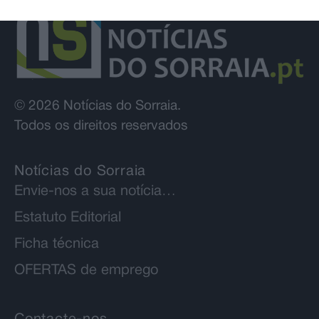
© 2026 Notícias do Sorraia.
Todos os direitos reservados
Notícias do Sorraia
Envie-nos a sua notícia…
Estatuto Editorial
Ficha técnica
OFERTAS de emprego