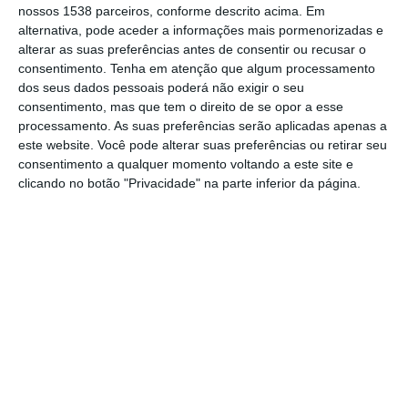
garantiu o presidente da Câmara Municipal
nossos 1538 parceiros, conforme descrito acima. Em
de Santarém, João Leite, durante a
alternativa, pode aceder a informações mais pormenorizadas e
alterar as suas preferências antes de consentir ou recusar o
discussão da conta final da empreitada, que
consentimento.
Tenha em atenção que algum processamento
se cifrou em 3.2 milhões de euros e que foi
dos seus dados pessoais poderá não exigir o seu
consentimento, mas que tem o direito de se opor a esse
votada favoravelmente na reunião do
processamento. As suas preferências serão aplicadas apenas a
executivo de 24 de novembro.
este website. Você pode alterar suas preferências ou retirar seu
consentimento a qualquer momento voltando a este site e
clicando no botão "Privacidade" na parte inferior da página.
“Queremos muito que até ao verão o
mercado tenha uma dinâmica acrescida”,
garantiu João Leite, revelando ainda que a
empresa municipal Viver Santarém,
responsável pela gestão do espaço, vai
revelar os passos dados para gerar essa
dinâmica já em janeiro.
Pedro Correia lembrou que o valor final ficou