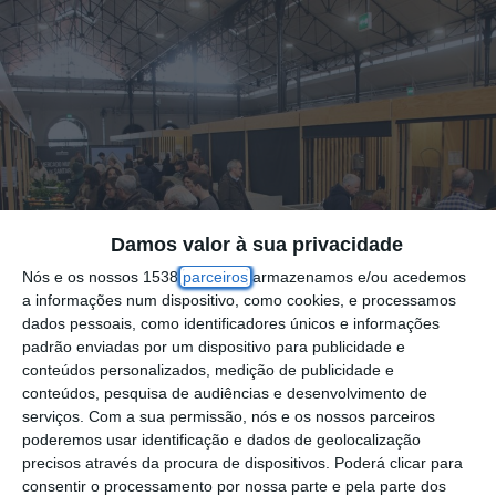
Damos valor à sua privacidade
Nós e os nossos 1538
parceiros
armazenamos e/ou acedemos
a informações num dispositivo, como cookies, e processamos
dados pessoais, como identificadores únicos e informações
padrão enviadas por um dispositivo para publicidade e
conteúdos personalizados, medição de publicidade e
conteúdos, pesquisa de audiências e desenvolvimento de
serviços.
Com a sua permissão, nós e os nossos parceiros
O Mercado Municipal de Santarém vai viver
poderemos usar identificação e dados de geolocalização
precisos através da procura de dispositivos. Poderá clicar para
uma nova dinâmica já a partir de Janeiro,
consentir o processamento por nossa parte e pela parte dos