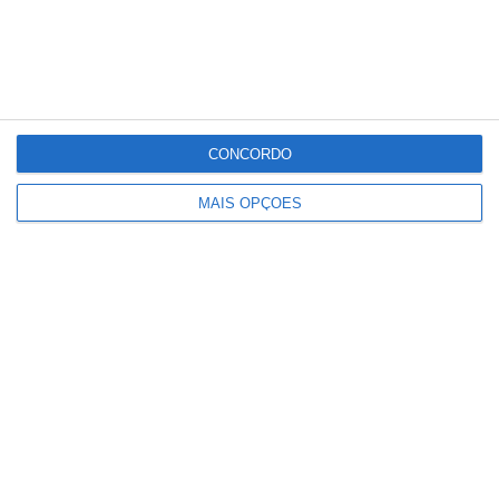
CONCORDO
Comunidade que vivia em
MAIS OPÇÕES
construções ilegais em São
Domingos vai ser realojada por
privado que adquiriu o terreno