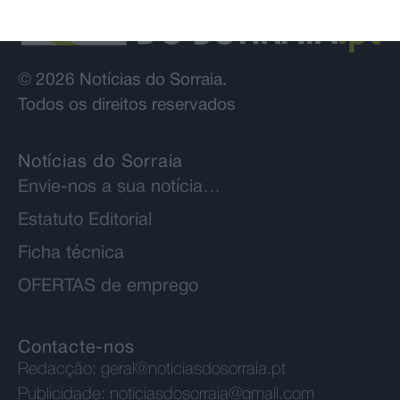
© 2026 Notícias do Sorraia.
Todos os direitos reservados
Notícias do Sorraia
Envie-nos a sua notícia…
Estatuto Editorial
Ficha técnica
OFERTAS de emprego
Contacte-nos
Redacção:
geral@noticiasdosorraia.pt
Publicidade:
noticiasdosorraia@gmail.com