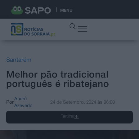
MENU
Santarém
Melhor pão tradicional
português é ribatejano
André
Por
24 de Setembro, 2024
às
08:00
Azevedo
Partilhar