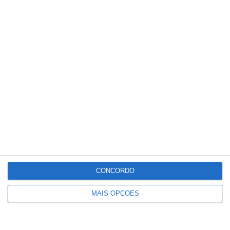
União de Santarém entra na Liga 3
com derrota na Covilhã
CONCORDO
MAIS OPÇÕES