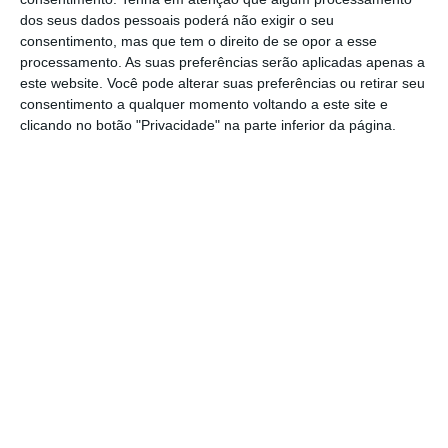
dos seus dados pessoais poderá não exigir o seu
O pão de trigo da “Padaria do Avô”, na
consentimento, mas que tem o direito de se opor a esse
Ribeira Branca, concelho de Torres Novas,
processamento. As suas preferências serão aplicadas apenas a
ganhou o prémio “Melhor dos Melhores” no
este website. Você pode alterar suas preferências ou retirar seu
consentimento a qualquer momento voltando a este site e
13º Concurso Nacional de Pão Tradicional
clicando no botão "Privacidade" na parte inferior da página.
Português, que se realizou no CNEMA, a 17
de setembro.
O objetivo principal do Concurso foi premiar,
promover, valorizar e divulgar o genuíno Pão
Tradicional Português.
“Pão de trigo com crosta muito crocante. O
seu interior é suave, com um aroma e sabor
muito equilibrados”, explica a descrição feita
no certificado do prémio.