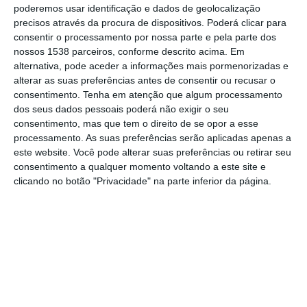
26 de julho. Os encontros decorreram nas
poderemos usar identificação e dados de geolocalização
precisos através da procura de dispositivos. Poderá clicar para
localidades de Ulme e Semideiro e reuniram
consentir o processamento por nossa parte e pela parte dos
população, apoiantes e dirigentes locais.
nossos 1538 parceiros, conforme descrito acima. Em
alternativa, pode aceder a informações mais pormenorizadas e
alterar as suas preferências antes de consentir ou recusar o
Durante as apresentações, o atual autarca
consentimento.
Tenha em atenção que algum processamento
fez um balanço dos dois mandatos já
dos seus dados pessoais poderá não exigir o seu
cumpridos. Destacou os principais projetos
consentimento, mas que tem o direito de se opor a esse
processamento. As suas preferências serão aplicadas apenas a
realizados ao longo dos últimos anos, assim
este website. Você pode alterar suas preferências ou retirar seu
como os serviços implementados,
consentimento a qualquer momento voltando a este site e
clicando no botão "Privacidade" na parte inferior da página.
sublinhando o trabalho desenvolvido em
áreas como a manutenção de espaços
públicos, apoio social, promoção cultural e
valorização do património local. Mário
Ferreira apresentou também as linhas
orientadoras da sua candidatura para os