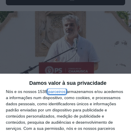
Damos valor à sua privacidade
Nós e os nossos 1538
parceiros
armazenamos e/ou acedemos
a informações num dispositivo, como cookies, e processamos
Mário Ferreira apresentou oficialmente a sua
dados pessoais, como identificadores únicos e informações
recandidatura à presidência da Junta de
padrão enviadas por um dispositivo para publicidade e
conteúdos personalizados, medição de publicidade e
Freguesia de Ulme em duas sessões
conteúdos, pesquisa de audiências e desenvolvimento de
públicas, realizadas nos passados dias 20 e
serviços.
Com a sua permissão, nós e os nossos parceiros