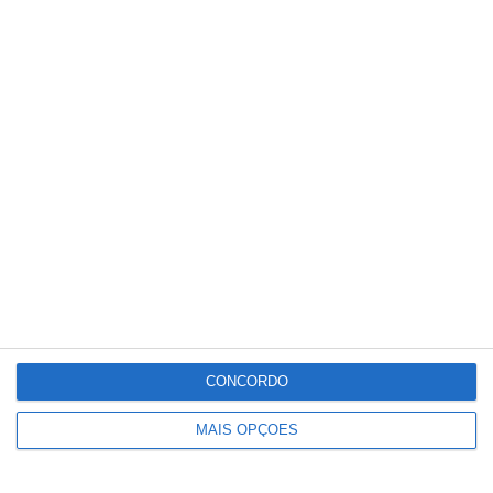
Partilhar
Conteúdo
relacionado
CONCORDO
MAIS OPÇÕES