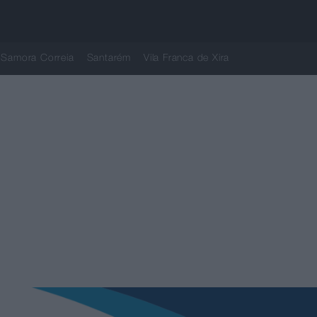
Samora Correia
Santarém
Vila Franca de Xira