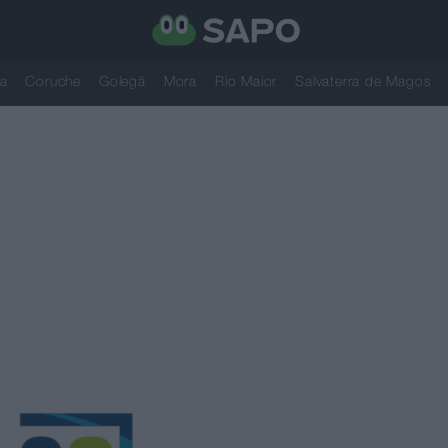
a
Coruche
Golegã
Mora
Rio Maior
Salvaterra de Magos