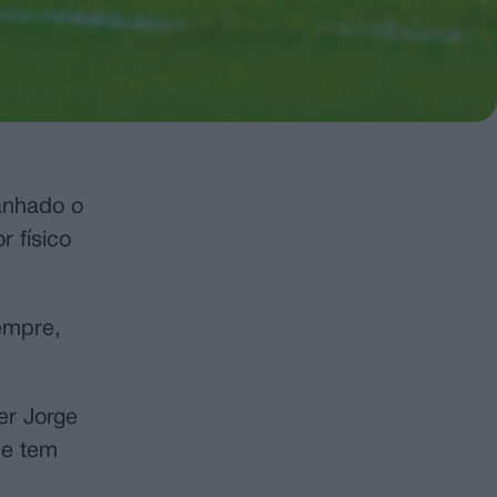
anhado o
 físico
empre,
er Jorge
de tem