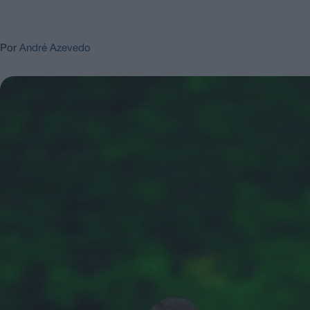
Por
André Azevedo