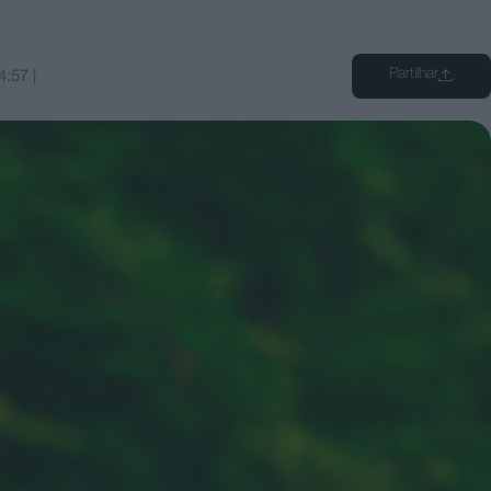
Partilhar
4:57
|