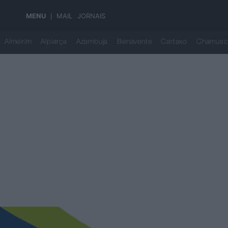
MENU
MAIL
JORNAIS
Almeirim
Alpiarça
Azambuja
Benavente
Cartaxo
Chamusc