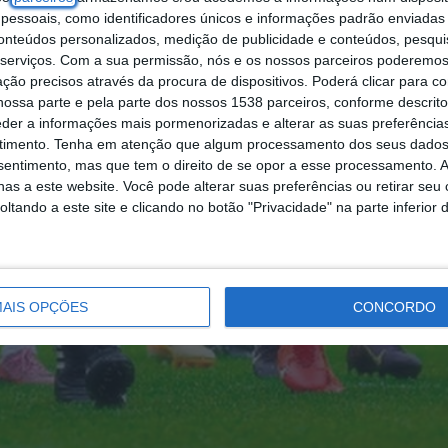
essoais, como identificadores únicos e informações padrão enviadas 
conteúdos personalizados, medição de publicidade e conteúdos, pesqui
serviços.
Com a sua permissão, nós e os nossos parceiros poderemos 
ção precisos através da procura de dispositivos. Poderá clicar para co
ossa parte e pela parte dos nossos 1538 parceiros, conforme descrit
eder a informações mais pormenorizadas e alterar as suas preferência
timento.
Tenha em atenção que algum processamento dos seus dados
nsentimento, mas que tem o direito de se opor a esse processamento. A
as a este website. Você pode alterar suas preferências ou retirar seu
tando a este site e clicando no botão "Privacidade" na parte inferior 
AIS OPÇÕES
CONCORDO