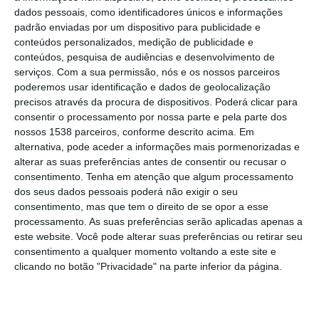
dados pessoais, como identificadores únicos e informações
Bandeira, em Santarém para falar a alunos e
padrão enviadas por um dispositivo para publicidade e
professores sobre democracia, numa
conteúdos personalizados, medição de publicidade e
conteúdos, pesquisa de audiências e desenvolvimento de
iniciativa incluída nas comemorações dos 50
serviços.
Com a sua permissão, nós e os nossos parceiros
anos do 25 de Abril, na manhã de sexta-
poderemos usar identificação e dados de geolocalização
precisos através da procura de dispositivos. Poderá clicar para
feira, 12 de Abril.
consentir o processamento por nossa parte e pela parte dos
nossos 1538 parceiros, conforme descrito acima. Em
Perante cerca de nove centenas de alunos e
alternativa, pode aceder a informações mais pormenorizadas e
professores Marcelo Rebelo de Sousa falou
alterar as suas preferências antes de consentir ou recusar o
consentimento.
Tenha em atenção que algum processamento
sobre a revolução que levou à democracia
dos seus dados pessoais poderá não exigir o seu
para defender que “uma sociedade
consentimento, mas que tem o direito de se opor a esse
processamento. As suas preferências serão aplicadas apenas a
democrática admite todas as opiniões, até
este website. Você pode alterar suas preferências ou retirar seu
as opiniões contra a democracia, contra
consentimento a qualquer momento voltando a este site e
clicando no botão "Privacidade" na parte inferior da página.
valores importantes da democracia” e
sublinhar que “cabe aqueles que defendem
os valores lutarem por eles”.