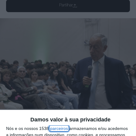
Partilhar
Damos valor à sua privacidade
O Presidente da República, Marcelo Rebelo
Nós e os nossos 1538
parceiros
armazenamos e/ou acedemos
de Sousa, marcou presença na Escola Sá da
a informações num dispositivo, como cookies, e processamos