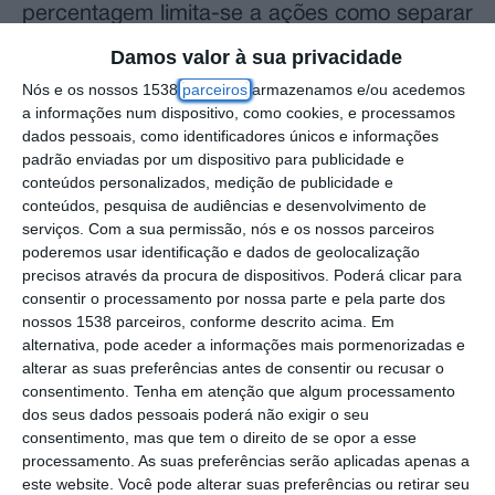
percentagem limita-se a ações como separar
o lixo e reutilizar sacos.
Damos valor à sua privacidade
Nós e os nossos 1538
parceiros
armazenamos e/ou acedemos
Os dados fazem parte de um estudo do
a informações num dispositivo, como cookies, e processamos
Centro de Investigação e Intervenção Social
dados pessoais, como identificadores únicos e informações
padrão enviadas por um dispositivo para publicidade e
do ISCTE, Instituto Universitário de Lisboa,
conteúdos personalizados, medição de publicidade e
hoje divulgado.
conteúdos, pesquisa de audiências e desenvolvimento de
serviços.
Com a sua permissão, nós e os nossos parceiros
poderemos usar identificação e dados de geolocalização
Os inquiridos apontaram a falta de
precisos através da procura de dispositivos. Poderá clicar para
transportes públicos eficientes, a ausência
consentir o processamento por nossa parte e pela parte dos
nossos 1538 parceiros, conforme descrito acima. Em
de políticas públicas eficazes e os custos
alternativa, pode aceder a informações mais pormenorizadas e
associados como obstáculos a
alterar as suas preferências antes de consentir ou recusar o
comportamentos mais responsáveis em
consentimento.
Tenha em atenção que algum processamento
dos seus dados pessoais poderá não exigir o seu
termos ambientais.
consentimento, mas que tem o direito de se opor a esse
processamento. As suas preferências serão aplicadas apenas a
O estudo analisou os hábitos e as perceções
este website. Você pode alterar suas preferências ou retirar seu