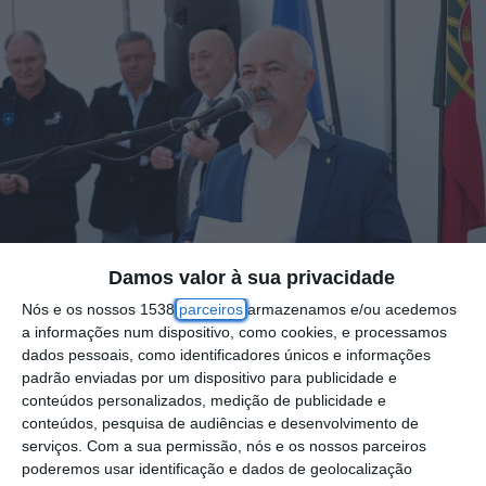
Damos valor à sua privacidade
Nós e os nossos 1538
parceiros
armazenamos e/ou acedemos
a informações num dispositivo, como cookies, e processamos
dados pessoais, como identificadores únicos e informações
padrão enviadas por um dispositivo para publicidade e
conteúdos personalizados, medição de publicidade e
Luís Arrais foi reeleito presidente da
conteúdos, pesquisa de audiências e desenvolvimento de
Federação de Ginástica de Portugal (FGP),
serviços.
Com a sua permissão, nós e os nossos parceiros
para o quadriénio 2025-2028, após a
poderemos usar identificação e dados de geolocalização