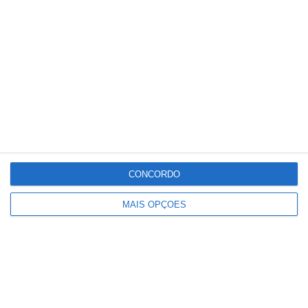
Conteúdo
relacionado
CONCORDO
MAIS OPÇÕES
Ministro das Infraestruturas anuncia
que Rio Tejo terá duas novas