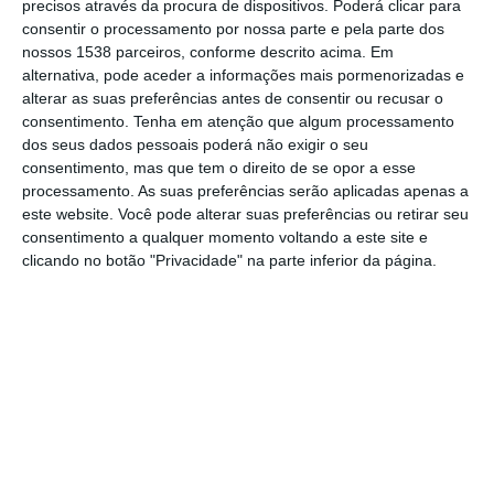
precisos através da procura de dispositivos. Poderá clicar para
recontagem dos votos ocorrida hoje,
consentir o processamento por nossa parte e pela parte dos
confirmando a sua vitória com maioria
nossos 1538 parceiros, conforme descrito acima. Em
alternativa, pode aceder a informações mais pormenorizadas e
absoluta, confirmou à Lusa fonte do
alterar as suas preferências antes de consentir ou recusar o
organismo.
consentimento.
Tenha em atenção que algum processamento
dos seus dados pessoais poderá não exigir o seu
consentimento, mas que tem o direito de se opor a esse
Nas eleições ocorridas em 15 de dezembro,
processamento. As suas preferências serão aplicadas apenas a
Arrais, que preside à FGP desde 2020, tinha
este website. Você pode alterar suas preferências ou retirar seu
obtido 21 votos, contra 19 de Ricardo
consentimento a qualquer momento voltando a este site e
clicando no botão "Privacidade" na parte inferior da página.
Antunes, igualmente derrotado no ato
eleitoral anterior, e dois de António Guerreiro,
numa contagem com seis votos nulos.
Esta situação levou a protestos e a nova
recontagem, ocorrida hoje, que ditou a
reeleição de Luís Arrais, natural de Torres
Novas, antigo autarca de freguesia de São