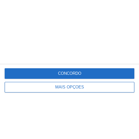
Bombeiros de Salvaterra de Magos
CONCORDO
MAIS OPÇÕES
Ministério garante publicação das
notas na sexta-feira