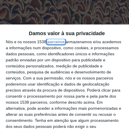
Damos valor à sua privacidade
Nós e os nossos 1538
parceiros
armazenamos e/ou acedemos
a informações num dispositivo, como cookies, e processamos
dados pessoais, como identificadores únicos e informações
A Corticeira Amorim registou em 2023 lucros
padrão enviadas por um dispositivo para publicidade e
de 89 milhões de euros, uma redução de
conteúdos personalizados, medição de publicidade e
9,7% em relação ao ano anterior, adiantou a
conteúdos, pesquisa de audiências e desenvolvimento de
serviços.
Com a sua permissão, nós e os nossos parceiros
empresa, em comunicado ao mercado.
poderemos usar identificação e dados de geolocalização
precisos através da procura de dispositivos. Poderá clicar para
“Após resultados atribuíveis aos interesses
consentir o processamento por nossa parte e pela parte dos
nossos 1538 parceiros, conforme descrito acima. Em
que não controlam, a Corticeira Amorim
alternativa, pode aceder a informações mais pormenorizadas e
encerrou o ano de 2023 com um resultado
alterar as suas preferências antes de consentir ou recusar o
consentimento.
Tenha em atenção que algum processamento
líquido de 88,9 milhões de euros, uma
dos seus dados pessoais poderá não exigir o seu