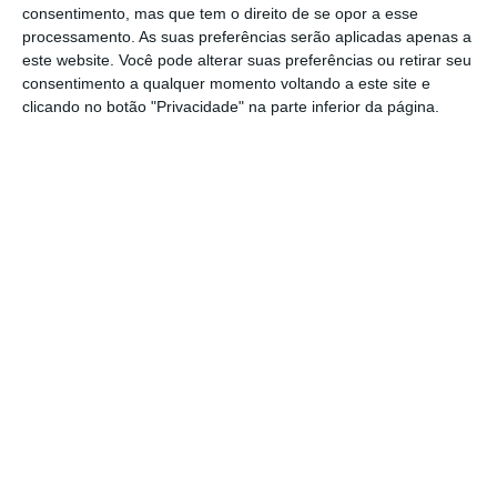
redução de 9,7% face ao ano anterior”,
consentimento, mas que tem o direito de se opor a esse
explicou a empresa, numa nota publicada
processamento. As suas preferências serão aplicadas apenas a
este website. Você pode alterar suas preferências ou retirar seu
pela Comissão do Mercado de Valores
consentimento a qualquer momento voltando a este site e
Mobiliários (CMVM).
clicando no botão "Privacidade" na parte inferior da página.
Já as vendas do grupo “atingiram 985,5
milhões de euros no exercício de 2023”, uma
redução de 3,5% em termos homólogos,
adiantou.
Partilhar