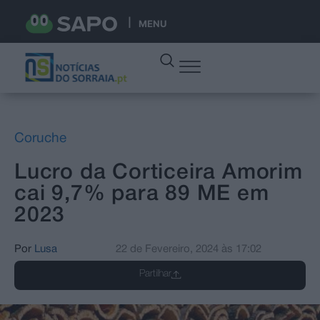
MENU
Coruche
Lucro da Corticeira Amorim
cai 9,7% para 89 ME em
2023
Por
Lusa
22 de Fevereiro, 2024
às
17:02
Partilhar