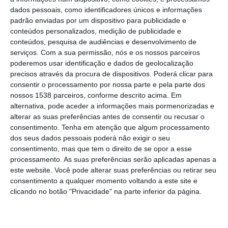
dados pessoais, como identificadores únicos e informações
cinema, história, memória e palavra,
padrão enviadas por um dispositivo para publicidade e
dialogando com o espaço do Museu do Neo-
conteúdos personalizados, medição de publicidade e
conteúdos, pesquisa de audiências e desenvolvimento de
Realismo, em Vila Franca de Xira, é
serviços.
Com a sua permissão, nós e os nossos parceiros
inaugurada no sábado, anunciou o museu.
poderemos usar identificação e dados de geolocalização
precisos através da procura de dispositivos. Poderá clicar para
Intitulada “O Móvel e o Imóvel”, a mostra é
consentir o processamento por nossa parte e pela parte dos
nossos 1538 parceiros, conforme descrito acima. Em
integrada no Ciclo de Arte Contemporânea
alternativa, pode aceder a informações mais pormenorizadas e
Movimento de Resistência do museu e é
alterar as suas preferências antes de consentir ou recusar o
consentimento.
Tenha em atenção que algum processamento
inaugurada pelas 15:00, com entrada
dos seus dados pessoais poderá não exigir o seu
gratuita.
consentimento, mas que tem o direito de se opor a esse
processamento. As suas preferências serão aplicadas apenas a
este website. Você pode alterar suas preferências ou retirar seu
Com curadoria de David Santos, esta
consentimento a qualquer momento voltando a este site e
exposição de Luciana Fina – nascida em
clicando no botão "Privacidade" na parte inferior da página.
Itália e a residir em Lisboa desde 1991 –
continua a investigar “as relações do