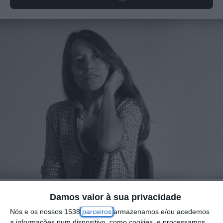
Damos valor à sua privacidade
Uma exposição da artista e realizadora
Nós e os nossos 1538
parceiros
armazenamos e/ou acedemos
Luciana Fina que investiga a relação entre
a informações num dispositivo, como cookies, e processamos