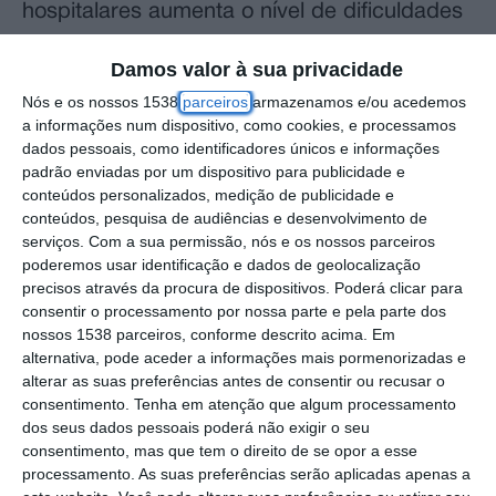
hospitalares aumenta o nível de dificuldades
dos bombeiros que têm de mobilizar meios
Damos valor à sua privacidade
adicionais para responder aos pedidos de
Nós e os nossos 1538
parceiros
armazenamos e/ou acedemos
emergência.
a informações num dispositivo, como cookies, e processamos
dados pessoais, como identificadores únicos e informações
“Cada vez que um serviço de urgência local
padrão enviadas por um dispositivo para publicidade e
conteúdos personalizados, medição de publicidade e
encerra – seja um encerramento total, seja
conteúdos, pesquisa de audiências e desenvolvimento de
um encerramento de uma especialidade,
serviços.
Com a sua permissão, nós e os nossos parceiros
poderemos usar identificação e dados de geolocalização
como cirurgia, ortopedia ou traumatologia –
precisos através da procura de dispositivos. Poderá clicar para
aumenta o nível de dificuldade dos
consentir o processamento por nossa parte e pela parte dos
bombeiros”, disse à agência Lusa António
nossos 1538 parceiros, conforme descrito acima. Em
alternativa, pode aceder a informações mais pormenorizadas e
Nunes, na véspera de mais um fim de
alterar as suas preferências antes de consentir ou recusar o
semana em que está previsto o fecho no
consentimento.
Tenha em atenção que algum processamento
dos seus dados pessoais poderá não exigir o seu
sábado de sete urgências de Ginecologia e
consentimento, mas que tem o direito de se opor a esse
Obstetrícia, e de oito no domingo.
processamento. As suas preferências serão aplicadas apenas a