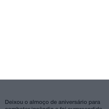
Homem de 40 anos morre em praia
fluvial de Abrantes
Deixou o almoço de aniversário para