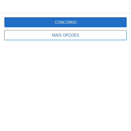
CONCORDO
MAIS OPÇÕES
Prémio salarial de 2026 começa a ser
pago hoje aos jovens