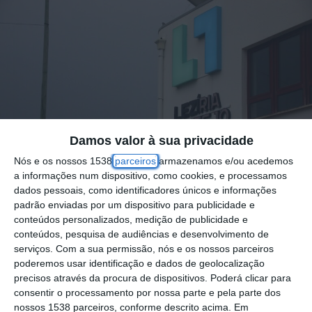
Damos valor à sua privacidade
Nós e os nossos 1538
parceiros
armazenamos e/ou acedemos
a informações num dispositivo, como cookies, e processamos
dados pessoais, como identificadores únicos e informações
padrão enviadas por um dispositivo para publicidade e
conteúdos personalizados, medição de publicidade e
A Comunidade Intermunicipal da Lezíria do
conteúdos, pesquisa de audiências e desenvolvimento de
serviços.
Com a sua permissão, nós e os nossos parceiros
Tejo viu aprovada a candidatura “Formação
poderemos usar identificação e dados de geolocalização
da Administração Pública Regional e Local,
precisos através da procura de dispositivos. Poderá clicar para
consentir o processamento por nossa parte e pela parte dos
CIMLT e Municípios da Lezíria do Tejo”, no
nossos 1538 parceiros, conforme descrito acima. Em