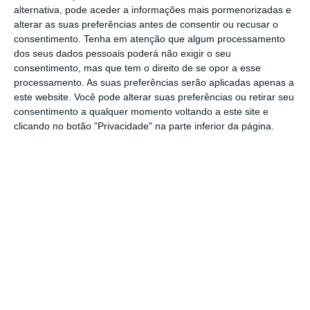
âmbito do programa Alentejo 2030.
alternativa, pode aceder a informações mais pormenorizadas e
alterar as suas preferências antes de consentir ou recusar o
A operação representa um investimento
consentimento.
Tenha em atenção que algum processamento
dos seus dados pessoais poderá não exigir o seu
global de 213.881,18 euros, dos quais
consentimento, mas que tem o direito de se opor a esse
181.799,00 euros correspondem a
processamento. As suas preferências serão aplicadas apenas a
este website. Você pode alterar suas preferências ou retirar seu
financiamento do Fundo Social Europeu +.
consentimento a qualquer momento voltando a este site e
clicando no botão "Privacidade" na parte inferior da página.
A candidatura assume particular relevância
por promover o desenvolvimento de
competências técnicas, organizacionais e
relacionais dos trabalhadores da CIMLT e
dos 11 municípios da Lezíria do Tejo. O
objetivo passa por contribuir para uma
administração pública mais moderna,
eficiente e próxima dos cidadãos.