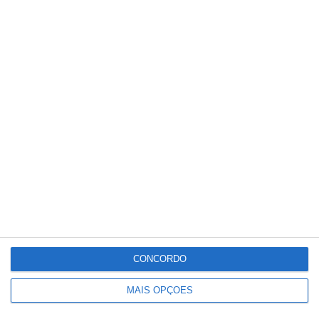
Ministério garante publicação das
notas na sexta-feira
CONCORDO
MAIS OPÇÕES