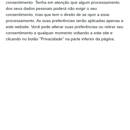
consentimento.
Tenha em atenção que algum processamento
eliminatória da Taça do Ribatejo, no escalão
dos seus dados pessoais poderá não exigir o seu
juniores.
consentimento, mas que tem o direito de se opor a esse
processamento. As suas preferências serão aplicadas apenas a
Os jogos iniciam-se a partir das 15 horas,
este website. Você pode alterar suas preferências ou retirar seu
consentimento a qualquer momento voltando a este site e
com destaque para as partidas,
clicando no botão "Privacidade" na parte inferior da página.
Alcanenense x Marinhais, Amiense x
Benavente, Cartaxo x Tomar, Ferreira do
Zêzere x AREPA e Tramagal x Forense.
O sorteio definiu os seguintes encontros: