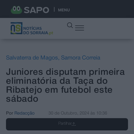
MENU
Salvaterra de Magos
,
Samora Correia
Juniores disputam primeira
eliminatória da Taça do
Ribatejo em futebol este
sábado
Por
Redacção
30 de Outubro, 2024
às
10:36
Partilhar