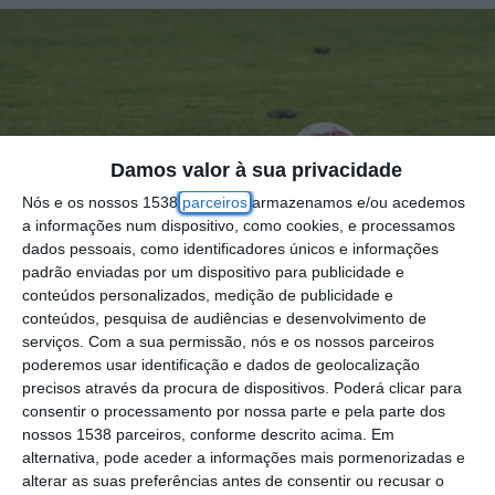
Damos valor à sua privacidade
Nós e os nossos 1538
parceiros
armazenamos e/ou acedemos
a informações num dispositivo, como cookies, e processamos
dados pessoais, como identificadores únicos e informações
padrão enviadas por um dispositivo para publicidade e
conteúdos personalizados, medição de publicidade e
conteúdos, pesquisa de audiências e desenvolvimento de
serviços.
Com a sua permissão, nós e os nossos parceiros
poderemos usar identificação e dados de geolocalização
precisos através da procura de dispositivos. Poderá clicar para
consentir o processamento por nossa parte e pela parte dos
nossos 1538 parceiros, conforme descrito acima. Em
Este sábado, 2 de novembro, os campos de
alternativa, pode aceder a informações mais pormenorizadas e
futebol da região recebem a primeira
alterar as suas preferências antes de consentir ou recusar o