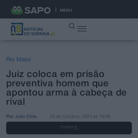
MENU
Rio Maior
Juiz coloca em prisão
preventiva homem que
apontou arma à cabeça de
rival
Por
João Dinis
29 de Outubro, 2024
às
19:58
Partilhar