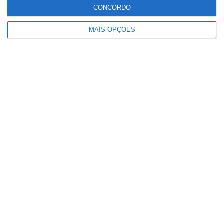
CONCORDO
Iria com 3,02 g/l de álcool no sangue
MAIS OPÇÕES
Detenções registadas pela PSP em
eventos desportivos aumentam 136%