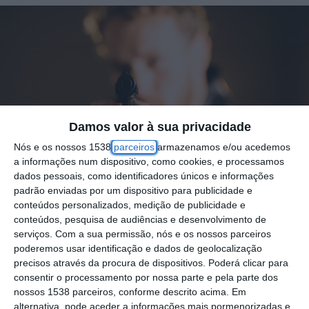
Damos valor à sua privacidade
Nós e os nossos 1538
parceiros
armazenamos e/ou acedemos
a informações num dispositivo, como cookies, e processamos
dados pessoais, como identificadores únicos e informações
padrão enviadas por um dispositivo para publicidade e
conteúdos personalizados, medição de publicidade e
conteúdos, pesquisa de audiências e desenvolvimento de
Foto por: Handsome man actor posing in studio with weapon
serviços.
Com a sua permissão, nós e os nossos parceiros
poderemos usar identificação e dados de geolocalização
precisos através da procura de dispositivos. Poderá clicar para
O Juiz do Tribunal de Santarém colocou em
consentir o processamento por nossa parte e pela parte dos
prisão preventiva um homem que na semana
nossos 1538 parceiros, conforme descrito acima. Em
passada apontou uma arma a um rival, no
alternativa, pode aceder a informações mais pormenorizadas e