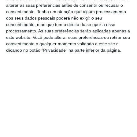
alterar as suas preferências antes de consentir ou recusar o
Jardim Municipal de Rio Maior.
consentimento.
Tenha em atenção que algum processamento
dos seus dados pessoais poderá não exigir o seu
O homem, que nunca aceitou o terminus da
consentimento, mas que tem o direito de se opor a esse
processamento. As suas preferências serão aplicadas apenas a
relação que mantinha com o atual ex-
este website. Você pode alterar suas preferências ou retirar seu
companheiro, começou a ameaçar o seu
consentimento a qualquer momento voltando a este site e
clicando no botão "Privacidade" na parte inferior da página.
atual namorado, bem como o próprio ex-
namorado, que havia já apresentado queixa
nas autoridades.
Na passada terça-feira, o homem terá
encontrado o casal no Jardim Municipal de
Rio Maior, e munido de uma pistola calibre
6,35 mm, apontou-a à cabeça do atual
companheiro do ofendido, tendo valido a
rápida intervenção da GNR de Rio Maior,