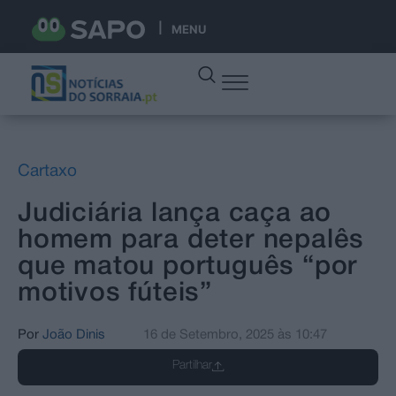
MENU
Cartaxo
Judiciária lança caça ao
homem para deter nepalês
que matou português “por
motivos fúteis”
Por
João Dinis
16 de Setembro, 2025
às
10:47
Partilhar