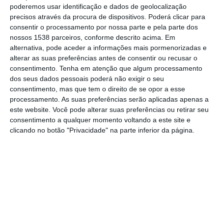
poderemos usar identificação e dados de geolocalização
30 anos de idade, “por motivos fúteis”.
precisos através da procura de dispositivos. Poderá clicar para
consentir o processamento por nossa parte e pela parte dos
Tudo terá acontecido por volta das 21 horas,
nossos 1538 parceiros, conforme descrito acima. Em
quando os dois homens estavam na cozinha
alternativa, pode aceder a informações mais pormenorizadas e
alterar as suas preferências antes de consentir ou recusar o
da casa que partilhavam com mais pessoas
consentimento.
Tenha em atenção que algum processamento
da nacionalidade do agressor, e entraram
dos seus dados pessoais poderá não exigir o seu
consentimento, mas que tem o direito de se opor a esse
numa discussão durante a preparação do
processamento. As suas preferências serão aplicadas apenas a
jantar.
este website. Você pode alterar suas preferências ou retirar seu
consentimento a qualquer momento voltando a este site e
clicando no botão "Privacidade" na parte inferior da página.
Durante a discussão, o nepalês, com 38
anos, pegou numa faca de cozinha e
golpeou no pescoço a vítima, que tentou
depois sair de casa, vindo a perder os
sentidos no corredor da habitação, junto à
porta de saída.