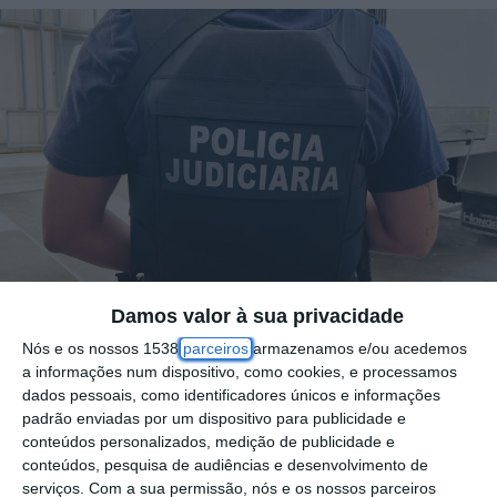
Damos valor à sua privacidade
A Polícia Judiciária tem montada uma
Nós e os nossos 1538
parceiros
armazenamos e/ou acedemos
a informações num dispositivo, como cookies, e processamos
verdadeira caça ao homem, com o objetivo
dados pessoais, como identificadores únicos e informações
de deter o homem nepalês que na noite do
padrão enviadas por um dispositivo para publicidade e
conteúdos personalizados, medição de publicidade e
último domingo, 14 de setembro, matou um
conteúdos, pesquisa de audiências e desenvolvimento de
homem de nacionalidade portuguesa, com
serviços.
Com a sua permissão, nós e os nossos parceiros