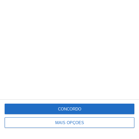
discussão”.
Partilhar
Conteúdo
relacionado
CONCORDO
MAIS OPÇÕES