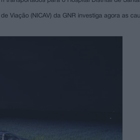
m transportados para o Hospital Distrital de Sant
 de Viação (NICAV) da GNR investiga agora as ca