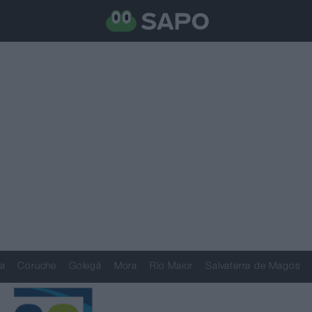
a
Coruche
Golegã
Mora
Rio Maior
Salvaterra de Magos