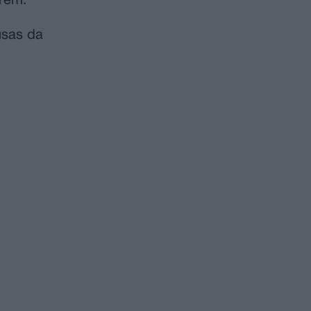
arém.
usas da