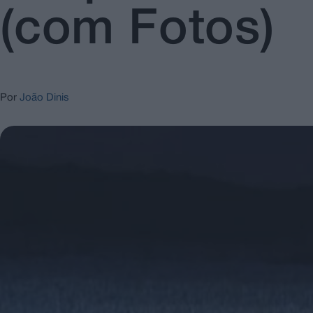
(com Fotos)
Por
João Dinis