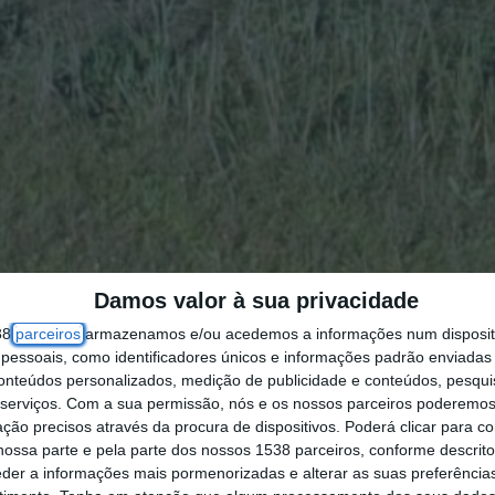
Damos valor à sua privacidade
38
parceiros
armazenamos e/ou acedemos a informações num dispositi
essoais, como identificadores únicos e informações padrão enviadas 
conteúdos personalizados, medição de publicidade e conteúdos, pesqui
tal despiste, ocorrido na madrugada desta quarta-
serviços.
Com a sua permissão, nós e os nossos parceiros poderemos 
ale, concelho de Coruche.
ção precisos através da procura de dispositivos. Poderá clicar para co
ossa parte e pela parte dos nossos 1538 parceiros, conforme descrit
horas, e à chegada dos meios de socorro duas das
eder a informações mais pormenorizadas e alterar as suas preferência