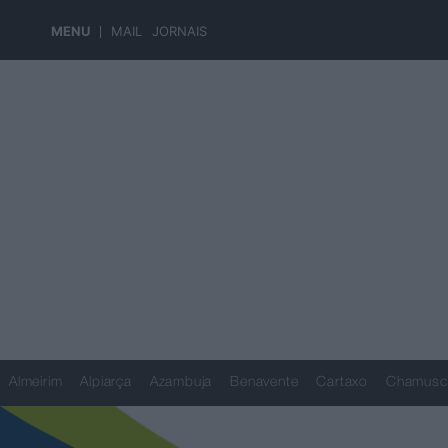
MENU
MAIL
JORNAIS
Almeirim
Alpiarça
Azambuja
Benavente
Cartaxo
Chamusc