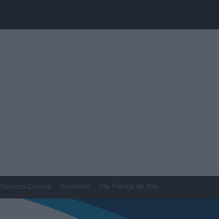
Samora Correia
Santarém
Vila Franca de Xira