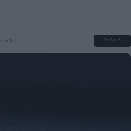
Partilhar
s
05:15
|