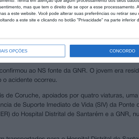
timento.
Tenha em atenção que algum processamento dos seus dados
ura, obrigando as equipas de socorro a manobras
nsentimento, mas que tem o direito de se opor a esse processamento. A
as a este website. Você pode alterar suas preferências ou retirar seu
tando a este site e clicando no botão "Privacidade" na parte inferior 
iratória, que apesar dos esforços das equipas de
al do acidente.
ira de passageiros, depois de capotar, ficou imobili
AIS OPÇÕES
CONCORDO
.
 confirmou ao NS fonte da GNR. O jovem era resi
 o acidente ocorreu.
is de Coruche, apoiados por quatro viaturas, um
cia de Suporte Imediato de Vida (SIV) da Ponte d
) do Hospital Distrital de Santarém e a GNR, nu