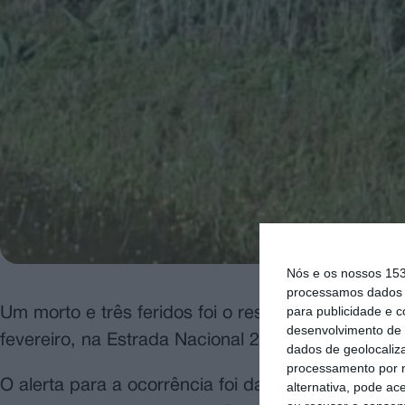
Nós e os nossos 15
processamos dados p
para publicidade e 
Um morto e três feridos foi o resultado de um bru
desenvolvimento de 
fevereiro, na Estrada Nacional 251, na Volta do V
dados de geolocaliza
processamento por n
O alerta para a ocorrência foi dado pelas 03.21 
alternativa, pode ac