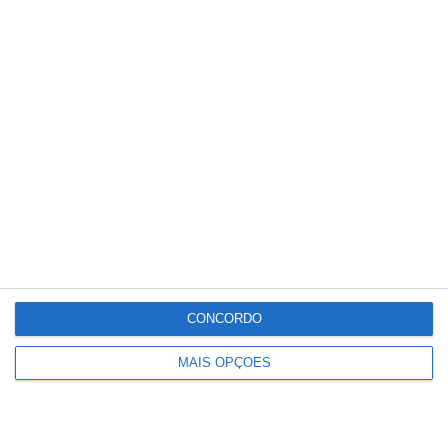
Paulo Dionísio deixa comando dos
Bombeiros de Salvaterra de Magos
CONCORDO
MAIS OPÇÕES