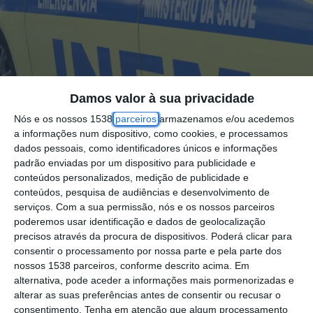
Damos valor à sua privacidade
Nós e os nossos 1538
parceiros
armazenamos e/ou acedemos
a informações num dispositivo, como cookies, e processamos
dados pessoais, como identificadores únicos e informações
padrão enviadas por um dispositivo para publicidade e
conteúdos personalizados, medição de publicidade e
conteúdos, pesquisa de audiências e desenvolvimento de
serviços.
Com a sua permissão, nós e os nossos parceiros
Um jovem de 18 anos morreu na sequência
poderemos usar identificação e dados de geolocalização
do despiste de um veículo ligeiro em Torres
precisos através da procura de dispositivos. Poderá clicar para
consentir o processamento por nossa parte e pela parte dos
Novas que causou ainda um ferido grave,
nossos 1538 parceiros, conforme descrito acima. Em
uma criança de 10 anos, adiantou à Lusa
alternativa, pode aceder a informações mais pormenorizadas e
alterar as suas preferências antes de consentir ou recusar o
fonte da GNR.
consentimento.
Tenha em atenção que algum processamento