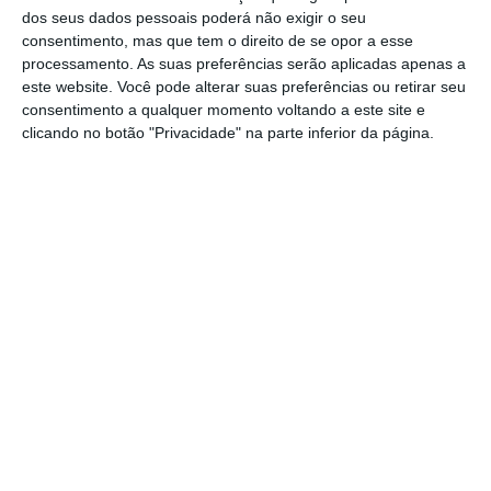
dos seus dados pessoais poderá não exigir o seu
O acidente, com alerta pelas 18:41, ocorreu
consentimento, mas que tem o direito de se opor a esse
na localidade de Barroca, concelho de
processamento. As suas preferências serão aplicadas apenas a
este website. Você pode alterar suas preferências ou retirar seu
Torres Novas e causou também ferimentos
consentimento a qualquer momento voltando a este site e
ligeiros em duas jovens, com 17 e 18 anos.
clicando no botão "Privacidade" na parte inferior da página.
Fonte do Comando Territorial de Santarém
da GNR referiu que as causas do acidente
estão em investigação.
De acordo com o ‘site’ da Autoridade
Nacional de Emergência e Proteção Civil
(ANEPC), para o local foram destacados 25
operacionais, apoiados por dez viaturas,
entre equipas de emergência e policiais.