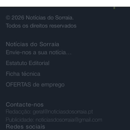
© 2026 Notícias do Sorraia.
Todos os direitos reservados
Notícias do Sorraia
Envie-nos a sua notícia…
Estatuto Editorial
Ficha técnica
OFERTAS de emprego
Contacte-nos
Redacção:
geral@noticiasdosorraia.pt
Publicidade:
noticiasdosorraia@gmail.com
Redes sociais