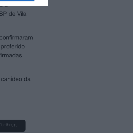
a a
SP de Vila
, confirmaram
“proferido
firmadas
 canídeo da
Partilhar