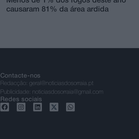
Menos de 1% dos fogos deste ano
causaram 81% da área ardida
Contacte-nos
Redacção:
geral@noticiasdosorraia.pt
Publicidade:
noticiasdosorraia@gmail.com
Redes sociais