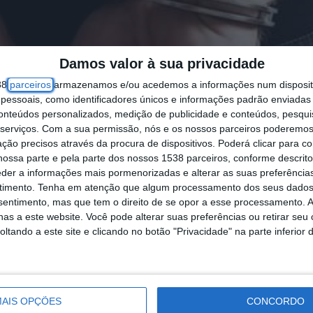
Damos valor à sua privacidade
38
parceiros
armazenamos e/ou acedemos a informações num dispositi
essoais, como identificadores únicos e informações padrão enviadas 
conteúdos personalizados, medição de publicidade e conteúdos, pesqui
serviços.
Com a sua permissão, nós e os nossos parceiros poderemos 
ção precisos através da procura de dispositivos. Poderá clicar para co
ossa parte e pela parte dos nossos 1538 parceiros, conforme descrit
eder a informações mais pormenorizadas e alterar as suas preferência
timento.
Tenha em atenção que algum processamento dos seus dados
nsentimento, mas que tem o direito de se opor a esse processamento. A
as a este website. Você pode alterar suas preferências ou retirar seu
tando a este site e clicando no botão "Privacidade" na parte inferior 
AIS OPÇÕES
CONCORDO