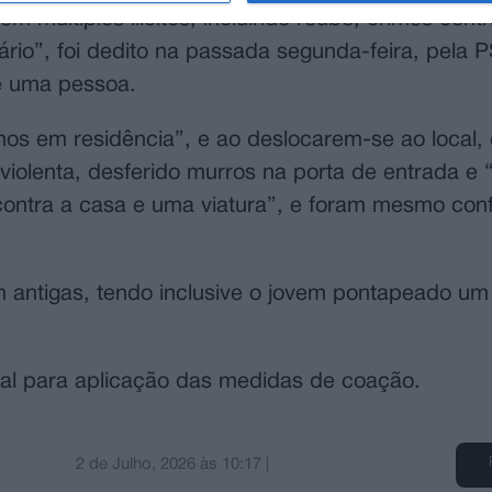
múltiplos ilícitos, incluindo roubo, crimes contr
rio”, foi dedito na passada segunda-feira, pela P
e uma pessoa.
anos em residência”, e ao deslocarem-se ao local
violenta, desferido murros na porta de entrada e 
contra a casa e uma viatura”, e foram mesmo con
antigas, tendo inclusive o jovem pontapeado um
unal para aplicação das medidas de coação.
2 de Julho, 2026
às
10:17
|