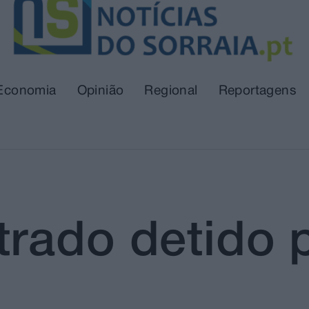
Economia
Opinião
Regional
Reportagens
rado detido 