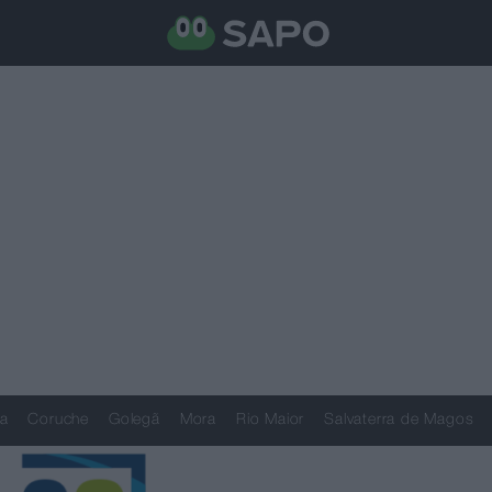
a
Coruche
Golegã
Mora
Rio Maior
Salvaterra de Magos