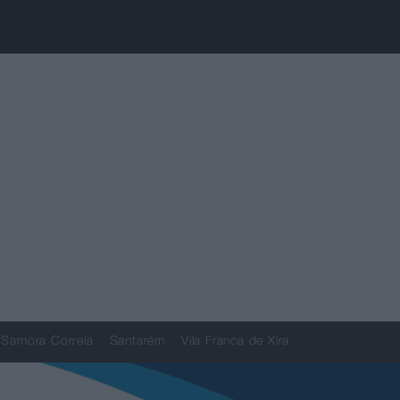
Samora Correia
Santarém
Vila Franca de Xira