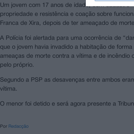
Um jovem com 17 anos de idade, com cadastro “em 
propriedade e resistência e coação sobre funcioná
Franca de Xira, depois de ter ameaçado de mort
A Polícia foi alertada para uma ocorrência de “d
que o jovem havia invadido a habitação de forma 
ameaças de morte contra a vítima e de incêndio 
pelo próprio.
Segundo a PSP as desavenças entre ambos eram 
vítima.
O menor foi detido e será agora presente a Trib
Por
Redacção