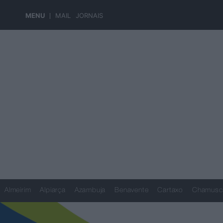
MENU
MAIL
JORNAIS
Almeirim
Alpiarça
Azambuja
Benavente
Cartaxo
Chamusc