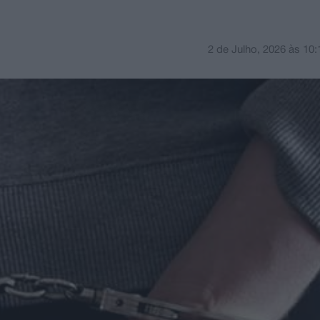
2 de Julho, 2026
às
10: