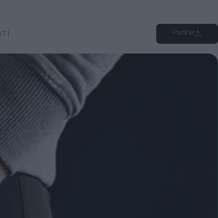
Partilhar
17
|