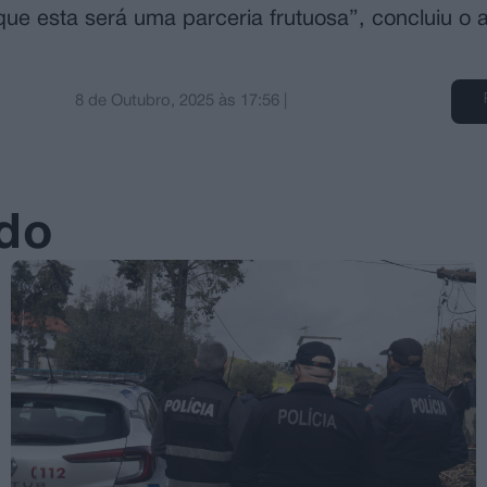
ue esta será uma parceria frutuosa”, concluiu o 
8 de Outubro, 2025
às
17:56
|
ado