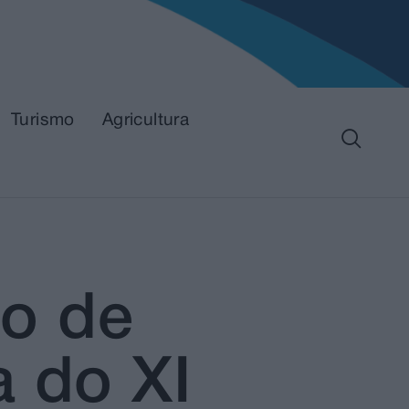
Turismo
Agricultura
o de
a do XI