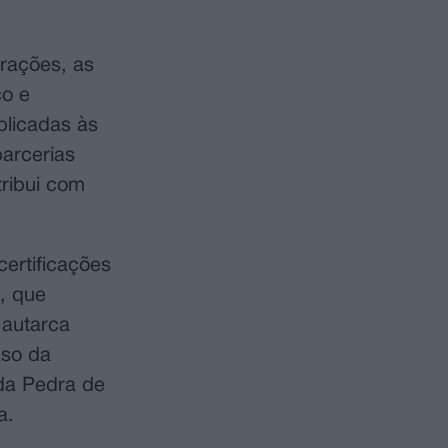
rações, as
co e
plicadas às
arcerias
tribui com
certificações
, que
 autarca
aso da
 da Pedra de
a.