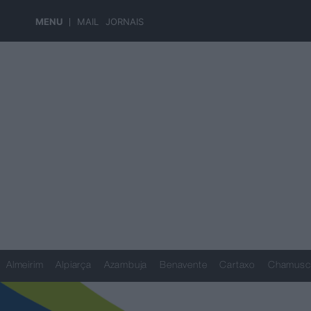
MENU
MAIL
JORNAIS
Almeirim
Alpiarça
Azambuja
Benavente
Cartaxo
Chamusc