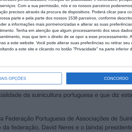
strial, garantiu o Secretário de Estado da Agricu
serviços.
Com a sua permissão, nós e os nossos parceiros poderemos 
ção precisos através da procura de dispositivos. Poderá clicar para co
do país que marcaram presença na abertura oficial
ossa parte e pela parte dos nossos 1538 parceiros, conforme descrit
a a 8 e 9 de outubro no IVV em Almeirim.
eder a informações mais pormenorizadas e alterar as suas preferência
timento.
Tenha em atenção que algum processamento dos seus dados
s que o território português apresenta para a pro
nsentimento, mas que tem o direito de se opor a esse processamento. A
as a este website. Você pode alterar suas preferências ou retirar seu
. Segundo o estadista esta é a condição chave pa
tando a este site e clicando no botão "Privacidade" na parte inferior 
l tem um dos seus ex-libris turísticos e uma port
ustrial, relembrando a participação numa das mai
etar uma rota de exportação da carne de porco em
AIS OPÇÕES
CONCORDO
lentejana foi também um dos pontos abordados na 
alidade da suinicultura portuguesa e que diz est
ela Federação Portuguesa de Associações de Suini
da federação, David Neres e o (ainda) presiden