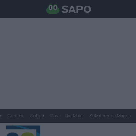
a
Coruche
Golegã
Mora
Rio Maior
Salvaterra de Magos