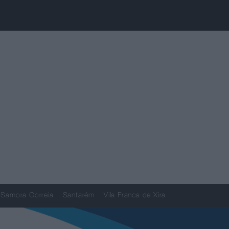
Samora Correia
Santarém
Vila Franca de Xira