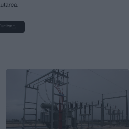
autarca.
Partilhar