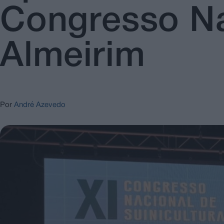
Congresso Na
Almeirim
Por
André Azevedo