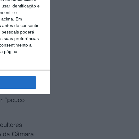
ltura,
usar identificação e
nsentir o
 do XI
o acima. Em
s antes de consentir
 pessoais poderá
dução de
s suas preferências
 consentimento a
ra a
da página.
a aberta para
ores feiras
 Portugal.
intervenção
ar “pouco
cultores
te da Câmara