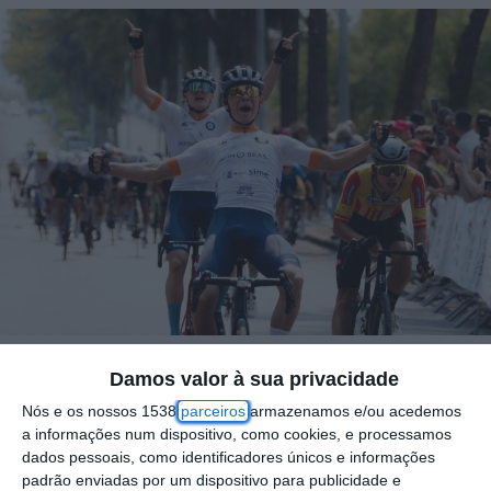
Damos valor à sua privacidade
A história da 17.ª Volta a Portugal de
Nós e os nossos 1538
parceiros
armazenamos e/ou acedemos
Cadetes começou a escrever-se em
a informações num dispositivo, como cookies, e processamos
dados pessoais, como identificadores únicos e informações
castelhano, com o jovem Jaume Ruiz
padrão enviadas por um dispositivo para publicidade e