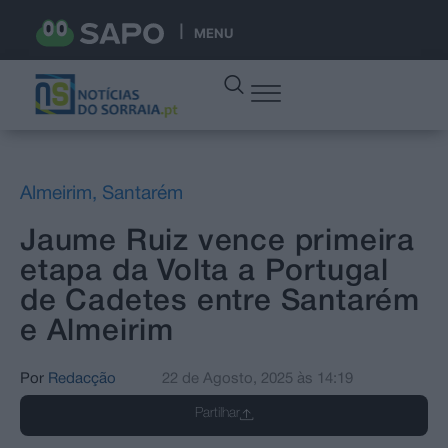
MENU
Almeirim
,
Santarém
Jaume Ruiz vence primeira
etapa da Volta a Portugal
de Cadetes entre Santarém
e Almeirim
Por
Redacção
22 de Agosto, 2025
às
14:19
Partilhar