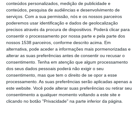
(Infinobras-Grupo Sime) a vencer a primeira
conteúdos personalizados, medição de publicidade e
etapa ao sprint, em Almeirim.
conteúdos, pesquisa de audiências e desenvolvimento de
serviços.
Com a sua permissão, nós e os nossos parceiros
poderemos usar identificação e dados de geolocalização
A primeira tirada da prova arrancou de
precisos através da procura de dispositivos. Poderá clicar para
Santarém rumo a Almeirim, num total de 77,9
consentir o processamento por nossa parte e pela parte dos
nossos 1538 parceiros, conforme descrito acima. Em
quilómetros praticamente planos, marcados
alternativa, pode aceder a informações mais pormenorizadas e
por duas metas volantes (Alpiarça e
alterar as suas preferências antes de consentir ou recusar o
consentimento.
Tenha em atenção que algum processamento
Almeirim) e uma contagem de montanha de
dos seus dados pessoais poderá não exigir o seu
terceira categoria (Paço dos Negros, km
consentimento, mas que tem o direito de se opor a esse
45,5).
processamento. As suas preferências serão aplicadas apenas a
este website. Você pode alterar suas preferências ou retirar seu
consentimento a qualquer momento voltando a este site e
A corrida desenvolveu-se a grande
clicando no botão "Privacidade" na parte inferior da página.
velocidade – média superior a 44 km/h – e
quase sempre com pelotão compacto,
apesar das várias tentativas de fuga ao longo
do percurso. Francisco Cardoso (Academia