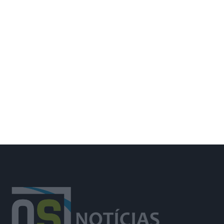
Deixou o almoço de aniversário para
combater incêndio e foi surpreendida
pelos colegas e família