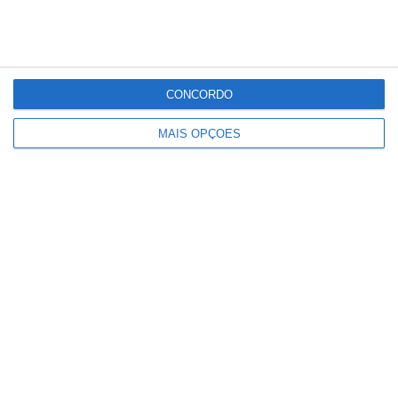
Partilhar
CONCORDO
MAIS OPÇÕES
Conteúdo
relacionado