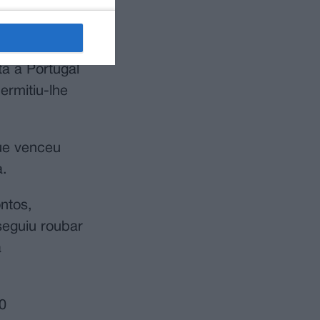
étima e mais
ta a Portugal
ermitiu-lhe
ue venceu
a.
ntos,
seguiu roubar
a
0