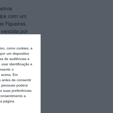
metros
quipa com um
s Figueiras.
 vencida por
vo, como cookies, e
a vantagem a
por um dispositivo
sa de audiências e
m acompanhar
usar identificação e
lie Quinn
nsentir o
 já
o acima. Em
s antes de consentir
 pessoais poderá
s suas preferências
da edição de
 consentimento a
da página.
 Women), e
Seal), que