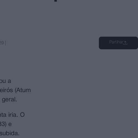
Partilhar
29
|
rou a
eirós (Atum
 geral.
a iria. O
33) e
 subida.