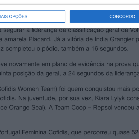
amisola amarela, quinta, e de Raquel Queirós, s
AIS OPÇÕES
CONCORDO
a segurar a liderança da classificação geral da Vol
amarela Placard. Já a vitória de India Grangier p
anz completou o pódio, também a 16 segundos.
teve novamente em plano de evidência na prova q
uinta posição da geral, a 24 segundos da lideranç
(Cofidis Women Team) foi quem conquistou mais po
idis. Na juventude, por sua vez, Kiara Lylyk con
ace Orange Seal). A Team Coop – Repsol venceu 
Portugal Feminina Cofidis, que percorreu quase 52