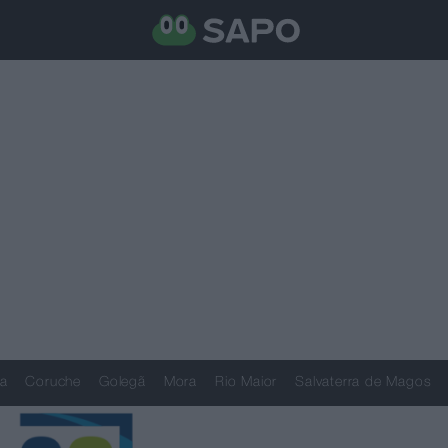
a
Coruche
Golegã
Mora
Rio Maior
Salvaterra de Magos