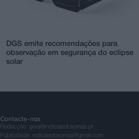
DGS emite recomendações para
observação em segurança do eclipse
solar
Contacte-nos
Redacção:
geral@noticiasdosorraia.pt
Publicidade:
noticiasdosorraia@gmail.com