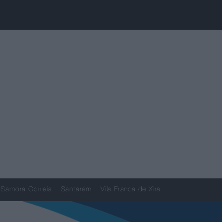
Samora Correia
Santarém
Vila Franca de Xira