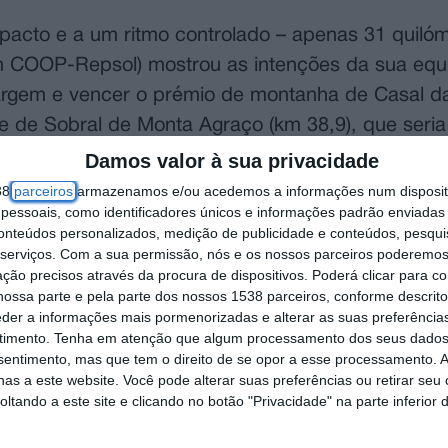
pacto e a um ritmo controlado – apenas 31 quiló
Team COOP-Repsol) mostrou as intenções da sua e
argem e vencer o prémio de montanha de Casal da
e de Sobral de Monta Agraço (km 38,9), que seria
Damos valor à sua privacidade
38
parceiros
armazenamos e/ou acedemos a informações num dispositi
elotão se partisse em dois grandes grupos, com 
essoais, como identificadores únicos e informações padrão enviadas 
conteúdos personalizados, medição de publicidade e conteúdos, pesqui
 amarela, seguia no primeiro, e conseguiu també
serviços.
Com a sua permissão, nós e os nossos parceiros poderemos 
émio de Montanha de Cardosas, vencido por Nata
ção precisos através da procura de dispositivos. Poderá clicar para co
ia virtual da classificação da montanha, sendo que
ossa parte e pela parte dos nossos 1538 parceiros, conforme descrit
eder a informações mais pormenorizadas e alterar as suas preferência
timento.
Tenha em atenção que algum processamento dos seus dados
nsentimento, mas que tem o direito de se opor a esse processamento. A
 sete, destacar-se-ia India Grangier, vencedora 
as a este website. Você pode alterar suas preferências ou retirar seu
tando a este site e clicando no botão "Privacidade" na parte inferior 
untamente com Océane Mahé (Arkéa – B&B Hotels
 ficou completo com Kiara Lylyk (Winspace Orange 