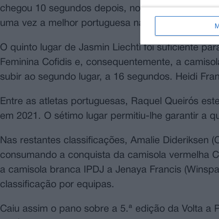
chegou 10 segundos depois, no mesmo grupo da c
uma vez a melhor portuguesa na etapa.
M
O quinto lugar de Jasmin Liechti foi suficiente par
Feminina Cofidis e, consequentemente, a camisola 
subir ao segundo lugar, a 16 segundos. Heidi Fr
Entre as atletas portuguesas, Raquel Queirós es
em 2021. O sétimo lugar permitiu-lhe garantir a q
Nas restantes classificações, Amalie Dideriksen 
consumando a conquista da camisola vermelha Cof
a camisola branca IPDJ a Jenaya Francis (Winsp
classificação por equipas.
Caiu assim o pano sobre a 5.ª edição da Volta a 