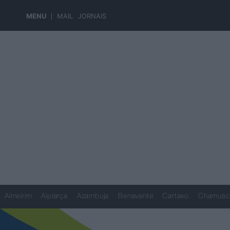
MENU
MAIL
JORNAIS
Almeirim
Alpiarça
Azambuja
Benavente
Cartaxo
Chamusc