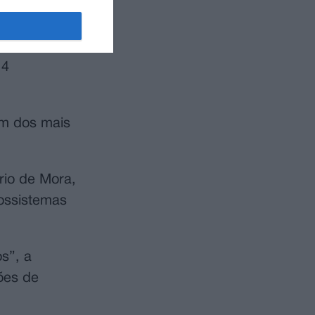
tência aos
14
um dos mais
rio de Mora,
cossistemas
s”, a
ões de