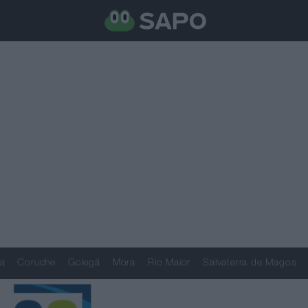
a
Coruche
Golegã
Mora
Rio Maior
Salvaterra de Magos