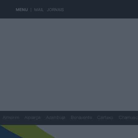
MENU
MAIL
JORNAIS
Almeirim
Alpiarça
Azambuja
Benavente
Cartaxo
Chamusc