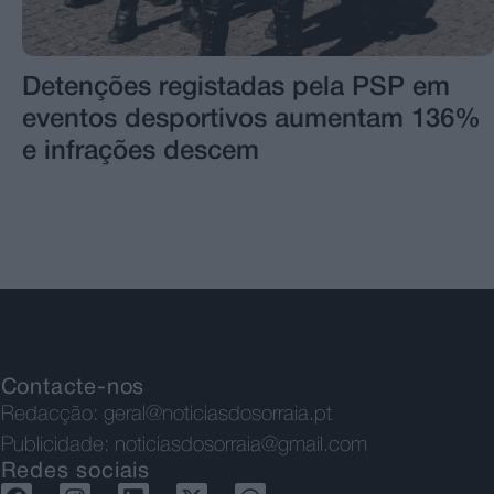
Detenções registadas pela PSP em
eventos desportivos aumentam 136%
e infrações descem
Contacte-nos
Redacção:
geral@noticiasdosorraia.pt
Publicidade:
noticiasdosorraia@gmail.com
Redes sociais