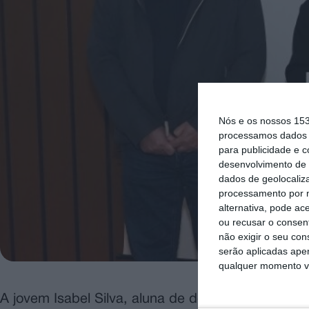
Nós e os nossos 15
processamos dados p
para publicidade e 
desenvolvimento de 
dados de geolocaliza
processamento por n
alternativa, pode ac
ou recusar o consen
não exigir o seu co
serão aplicadas apen
qualquer momento vol
A jovem Isabel Silva, aluna de doutoramento da 