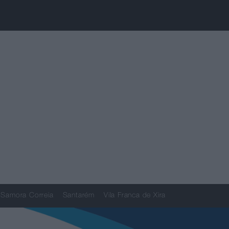
Samora Correia
Santarém
Vila Franca de Xira