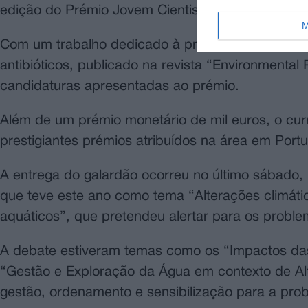
edição do Prémio Jovem Cientista do Ano do Fluv
M
Com um trabalho dedicado à presença de microplá
antibióticos, publicado na revista “Environmental Pol
candidaturas apresentadas ao prémio.
Além de um prémio monetário de mil euros, o cu
prestigiantes prémios atribuídos na área em Portu
A entrega do galardão ocorreu no último sábado, 
que teve este ano como tema “Alterações climáti
aquáticos”, que pretendeu alertar para os probl
A debate estiveram temas como os “Impactos das 
“Gestão e Exploração da Água em contexto de Alt
gestão, ordenamento e sensibilização para a prob