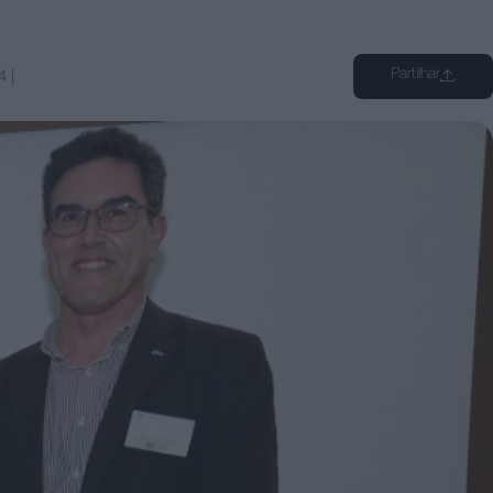
Partilhar
4
|