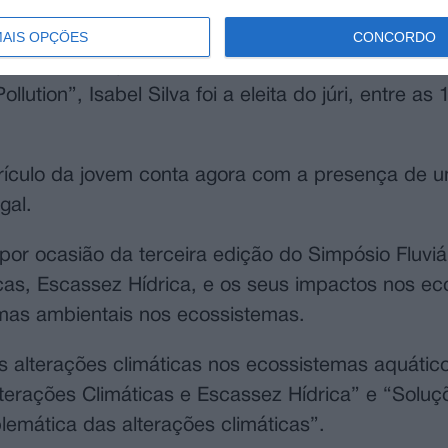
iário de Mora.
AIS OPÇÕES
CONCORDO
sticos na água e a sua importância para a resis
lution”, Isabel Silva foi a eleita do júri, entre as 
rrículo da jovem conta agora com a presença de 
gal.
por ocasião da terceira edição do Simpósio Fluviá
cas, Escassez Hídrica, e os seus impactos nos e
emas ambientais nos ecossistemas.
alterações climáticas nos ecossistemas aquático
erações Climáticas e Escassez Hídrica” e “Soluç
lemática das alterações climáticas”.