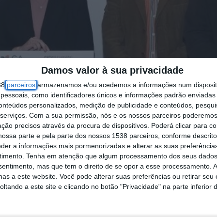
Damos valor à sua privacidade
38
parceiros
armazenamos e/ou acedemos a informações num dispositi
essoais, como identificadores únicos e informações padrão enviadas 
conteúdos personalizados, medição de publicidade e conteúdos, pesqui
serviços.
Com a sua permissão, nós e os nossos parceiros poderemos 
ção precisos através da procura de dispositivos. Poderá clicar para co
ossa parte e pela parte dos nossos 1538 parceiros, conforme descrit
eder a informações mais pormenorizadas e alterar as suas preferência
timento.
Tenha em atenção que algum processamento dos seus dados
nsentimento, mas que tem o direito de se opor a esse processamento. A
as a este website. Você pode alterar suas preferências ou retirar seu
tando a este site e clicando no botão "Privacidade" na parte inferior 
Universidade de Coimbra, foi a vencedora da déci