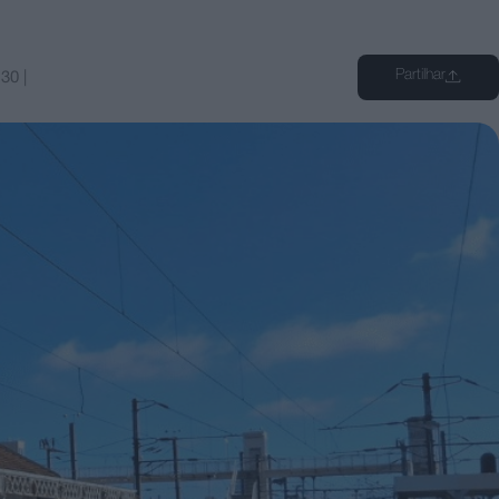
Partilhar
:30
|