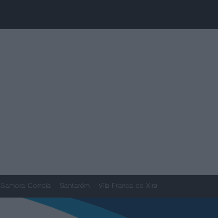
Samora Correia
Santarém
Vila Franca de Xira