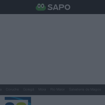
a
Coruche
Golegã
Mora
Rio Maior
Salvaterra de Magos