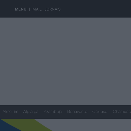
MENU
MAIL
JORNAIS
Almeirim
Alpiarça
Azambuja
Benavente
Cartaxo
Chamusc