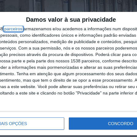
Damos valor à sua privacidade
38
parceiros
armazenamos e/ou acedemos a informações num dispositi
essoais, como identificadores únicos e informações padrão enviadas 
conteúdos personalizados, medição de publicidade e conteúdos, pesqui
serviços.
Com a sua permissão, nós e os nossos parceiros poderemos 
ção precisos através da procura de dispositivos. Poderá clicar para co
ossa parte e pela parte dos nossos 1538 parceiros, conforme descrit
eder a informações mais pormenorizadas e alterar as suas preferência
timento.
Tenha em atenção que algum processamento dos seus dados
nsentimento, mas que tem o direito de se opor a esse processamento. A
as a este website. Você pode alterar suas preferências ou retirar seu
tando a este site e clicando no botão "Privacidade" na parte inferior 
 obras de conservação e beneficiação na Estação Fe
AIS OPÇÕES
CONCORDO
 de 475 mil euros e com conclusão prevista para 