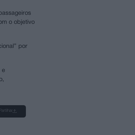
 passageiros
om o objetivo
cional” por
 e
o,
Partilhar