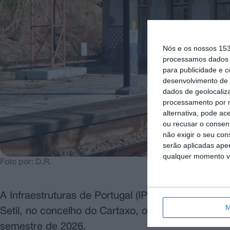
Nós e os nossos 15
processamos dados p
para publicidade e 
desenvolvimento de 
dados de geolocaliza
processamento por n
alternativa, pode ac
ou recusar o consen
não exigir o seu co
serão aplicadas apen
qualquer momento vol
Foto por: D.R.
A Infraestruturas de Portugal (IP) está a realizar
M
Setil, no concelho do Cartaxo, orçadas em cerca
semestre de 2026.