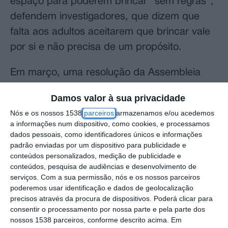
espaço para poderem brincar “sem regras”,
defendem investigadores, que dizem que
falta aos adultos aceitarem que brincar vale
por si e não precisa de um propósito.
Em março, uma resolução da Assembleia
Geral das Nações Unidas fixou o dia 11 de
Damos valor à sua privacidade
junho como a data para assinalar um dia
Nós e os nossos 1538
parceiros
armazenamos e/ou acedemos
anual de sensibilização para o brincar.
a informações num dispositivo, como cookies, e processamos
dados pessoais, como identificadores únicos e informações
A propósito do primeiro Dia Internacional do
padrão enviadas por um dispositivo para publicidade e
conteúdos personalizados, medição de publicidade e
Brincar, que se assinala hoje, investigadores
conteúdos, pesquisa de audiências e desenvolvimento de
ouvidos pela Lusa alertaram que este direito
serviços.
Com a sua permissão, nós e os nossos parceiros
poderemos usar identificação e dados de geolocalização
das crianças não é hoje plenamente
precisos através da procura de dispositivos. Poderá clicar para
assegurado.
consentir o processamento por nossa parte e pela parte dos
nossos 1538 parceiros, conforme descrito acima. Em