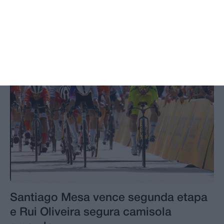
resultados das reapreciações
Santiago Mesa vence segunda etapa
e Rui Oliveira segura camisola