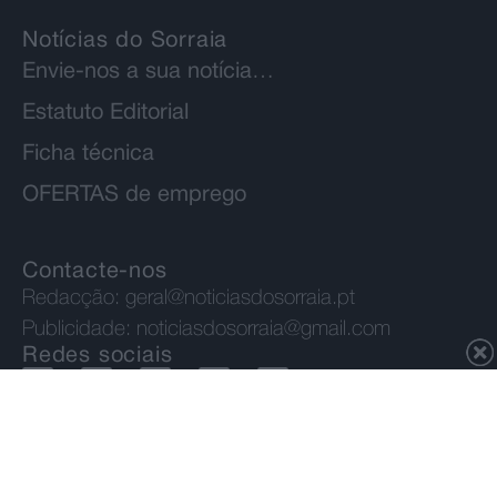
Notícias do Sorraia
Envie-nos a sua notícia…
Estatuto Editorial
Ficha técnica
OFERTAS de emprego
Contacte-nos
Redacção:
geral@noticiasdosorraia.pt
Publicidade:
noticiasdosorraia@gmail.com
Redes sociais