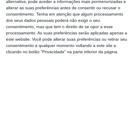
“As crianças têm poucas oportunidades de
alternativa, pode aceder a informações mais pormenorizadas e
alterar as suas preferências antes de consentir ou recusar o
brincar livremente, com regras criadas por
consentimento.
Tenha em atenção que algum processamento
elas”, considerou Teresa Sarmento,
dos seus dados pessoais poderá não exigir o seu
consentimento, mas que tem o direito de se opor a esse
investigadora na área de Estudos da Criança
processamento. As suas preferências serão aplicadas apenas a
e professora no Instituto de Educação da
este website. Você pode alterar suas preferências ou retirar seu
consentimento a qualquer momento voltando a este site e
Universidade do Minho.
clicando no botão "Privacidade" na parte inferior da página.
Um comportamento inato, disse a
investigadora, quando brincam as crianças
exploram, inventam e simulam situações que
as vão munir de competências e
aprendizagens sobre o ambiente à sua volta,
sobre os outros e sobre si próprias.
Por isso, há a tendência de pensar no
brincar pelo impacto no desenvolvimento e