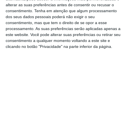
da Administração Central do Sistema de
alterar as suas preferências antes de consentir ou recusar o
consentimento.
Tenha em atenção que algum processamento
Saúde (ACSS, IP) para a aprovação de
dos seus dados pessoais poderá não exigir o seu
fundos do Plano de Recuperação e
consentimento, mas que tem o direito de se opor a esse
processamento. As suas preferências serão aplicadas apenas a
Resiliência, com vista à requalificação
este website. Você pode alterar suas preferências ou retirar seu
integral do posto médico de Alcoentre e do
consentimento a qualquer momento voltando a este site e
clicando no botão "Privacidade" na parte inferior da página.
sistema de Aquecimento, Ventilação e Ar-
Condicionado (AVAC) do Centro de Saúde de
Azambuja.
A obra do posto médico de Alcoentre terá
um apoio de 350 mil euros, enquanto a
recuperação do sistema AVAC do centro de
saúde azambujense terá um apoio dos
fundos europeus de 300 mil euros.
O contracto de financiamento para as duas