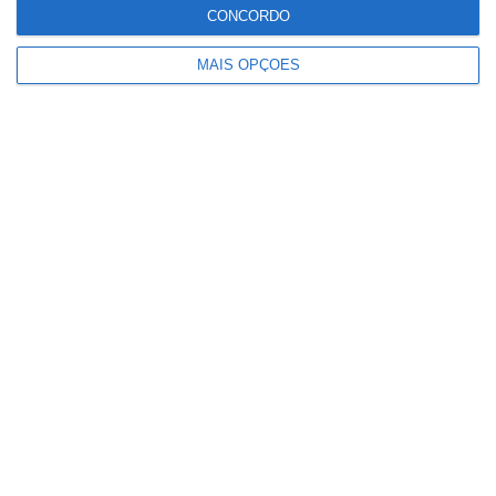
CONCORDO
MAIS OPÇÕES
Gasóleo deverá descer 12 cêntimos e
gasolina baixar 12,5 cêntimos na
próxima semana