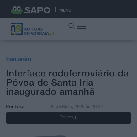
MENU
Santarém
Interface rodoferroviário da
Póvoa de Santa Iria
inaugurado amanhã
Por
Lusa
26 de Maio, 2026
às
16:10
Partilhar