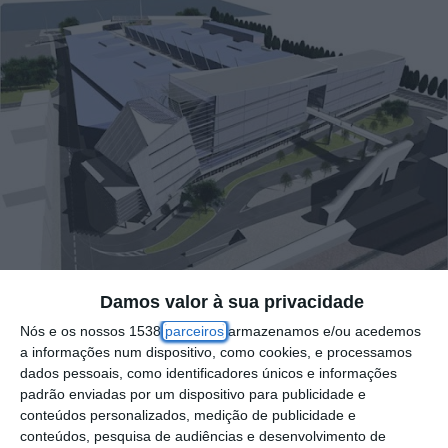
Damos valor à sua privacidade
Nós e os nossos 1538
parceiros
armazenamos e/ou acedemos
a informações num dispositivo, como cookies, e processamos
O interface rodoferroviário da Póvoa de
dados pessoais, como identificadores únicos e informações
padrão enviadas por um dispositivo para publicidade e
Santa Iria, no concelho de Vila Franca de
conteúdos personalizados, medição de publicidade e
Xira, um investimento que ascende a mais
conteúdos, pesquisa de audiências e desenvolvimento de