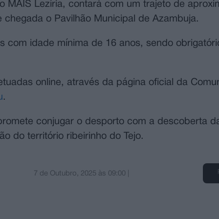
jeto MAIS Lezíria, contará com um trajeto de apro
e chegada o Pavilhão Municipal de Azambuja.
os com idade mínima de 16 anos, sendo obrigatóri
fetuadas online, através da página oficial da Com
u
.
” promete conjugar o desporto com a descoberta d
 do território ribeirinho do Tejo.
7 de Outubro, 2025
às
09:00
|