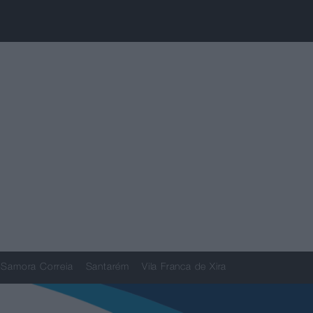
Samora Correia
Santarém
Vila Franca de Xira