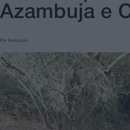
Azambuja e C
Por
Redacção