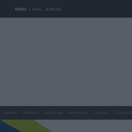
MENU
MAIL
JORNAIS
Almeirim
Alpiarça
Azambuja
Benavente
Cartaxo
Chamusc