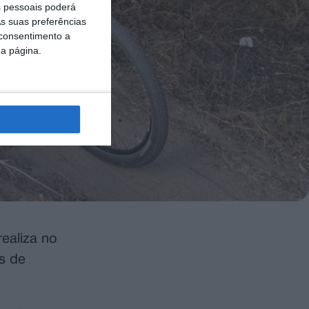
 pessoais poderá
s suas preferências
 consentimento a
da página.
realiza no
os de