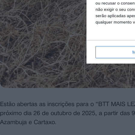
ou recusar o consen
não exigir o seu co
serão aplicadas apen
qualquer momento vol
M
Estão abertas as inscrições para o “BTT MAIS LEZÍRI
próximo dia 26 de outubro de 2025, a partir das 
Azambuja e Cartaxo.