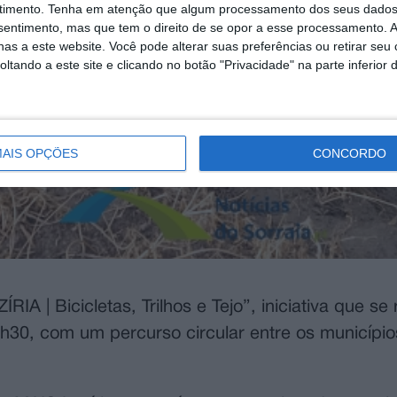
timento.
Tenha em atenção que algum processamento dos seus dados
nsentimento, mas que tem o direito de se opor a esse processamento. A
as a este website. Você pode alterar suas preferências ou retirar seu
tando a este site e clicando no botão "Privacidade" na parte inferior 
AIS OPÇÕES
CONCORDO
A | Bicicletas, Trilhos e Tejo”, iniciativa que se 
9h30, com um percurso circular entre os municípi