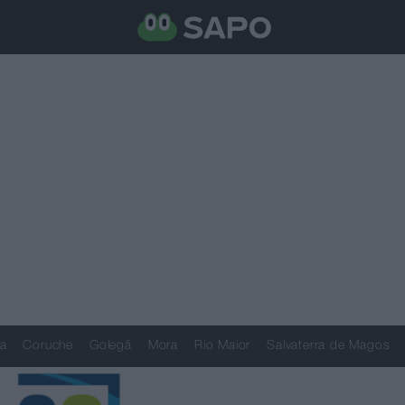
a
Coruche
Golegã
Mora
Rio Maior
Salvaterra de Magos