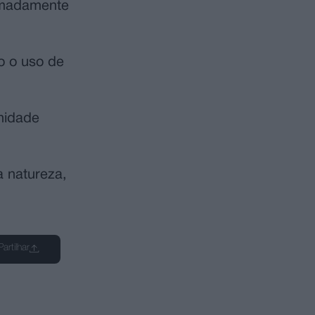
ximadamente
o o uso de
unidade
a natureza,
Partilhar