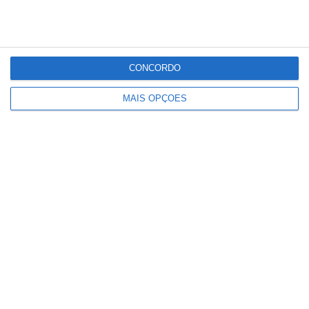
precisa. Para outras situações, os cidadãos
devem contactar o SNS24 através do
número 808 24 24 24.
CONCORDO
MAIS OPÇÕES
Partilhar
Conteúdo
relacionado