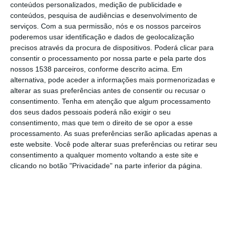
uma triagem de emergência para chamadas
conteúdos personalizados, medição de publicidade e
conteúdos, pesquisa de audiências e desenvolvimento de
com espera de três ou mais minutos.
serviços.
Com a sua permissão, nós e os nossos parceiros
poderemos usar identificação e dados de geolocalização
As medidas constam de um comunicado
precisos através da procura de dispositivos. Poderá clicar para
consentir o processamento por nossa parte e pela parte dos
divulgado antes da conferência de imprensa
nossos 1538 parceiros, conforme descrito acima. Em
em que o Instituto Nacional de Emergência
alternativa, pode aceder a informações mais pormenorizadas e
Médica vai explicar a estratégia para
alterar as suas preferências antes de consentir ou recusar o
consentimento.
Tenha em atenção que algum processamento
melhorar a resposta, na sequência dos
dos seus dados pessoais poderá não exigir o seu
atrasos de atendimento das chamadas no
consentimento, mas que tem o direito de se opor a esse
processamento. As suas preferências serão aplicadas apenas a
CODU que alegadamente causaram a morte
este website. Você pode alterar suas preferências ou retirar seu
de três pessoas.
consentimento a qualquer momento voltando a este site e
clicando no botão "Privacidade" na parte inferior da página.
No comunicado, o conselho diretivo do INEM
refere que vai avançar hoje com “a
implementação imediata de medidas que
visam otimizar o funcionamento dos Centros