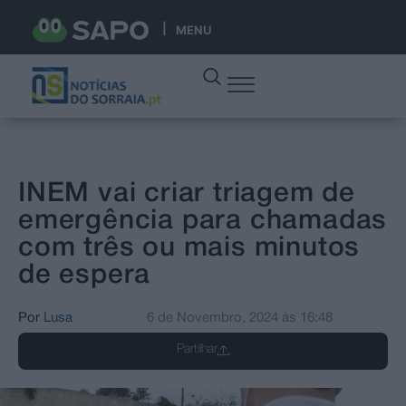
MENU
INEM vai criar triagem de
emergência para chamadas
com três ou mais minutos
de espera
Por
Lusa
6 de Novembro, 2024
às
16:48
Partilhar