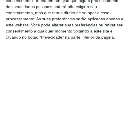
consentimento.
Tenha em atenção que algum processamento
verificando qualquer atraso na assistência
dos seus dados pessoais poderá não exigir o seu
consentimento, mas que tem o direito de se opor a esse
médica pré-hospitalar”, salienta o INEM.
processamento. As suas preferências serão aplicadas apenas a
este website. Você pode alterar suas preferências ou retirar seu
De acordo com o INEM, a chamada foi
consentimento a qualquer momento voltando a este site e
clicando no botão "Privacidade" na parte inferior da página.
recebida pelo Centro de Orientação de
Doentes Urgentes (CODU) às 19:27 e às
19:32 foi acionada a ambulância dos
Bombeiros Voluntários de Condeixa, porque
era o único meio de socorro “que naquele
momento se encontrava disponível” e o mais
próximo da ocorrência.
“As ambulâncias do INEM em Coimbra
encontravam-se ocupadas noutras missões
de emergência médica que ocorriam em