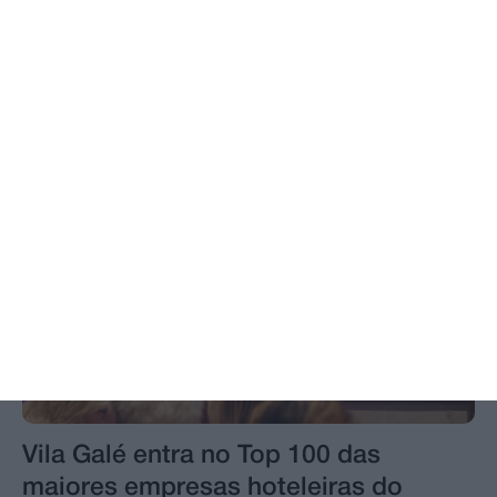
observação em segurança do eclipse
solar
Vila Galé entra no Top 100 das
maiores empresas hoteleiras do