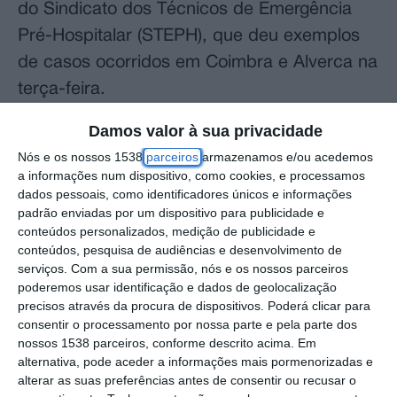
do Sindicato dos Técnicos de Emergência
Pré-Hospitalar (STEPH), que deu exemplos
de casos ocorridos em Coimbra e Alverca na
terça-feira.
Damos valor à sua privacidade
Em resposta enviada à agência Lusa, o INEM
Nós e os nossos 1538
parceiros
armazenamos e/ou acedemos
explicou que, relativamente à situação de
a informações num dispositivo, como cookies, e processamos
Coimbra, um despiste de motociclo com um
dados pessoais, como identificadores únicos e informações
padrão enviadas por um dispositivo para publicidade e
ferido grave, “foi imediatamente acionada a
conteúdos personalizados, medição de publicidade e
Viatura Medica de Emergência e
conteúdos, pesquisa de audiências e desenvolvimento de
Reanimação (VMER) do Centro Hospitalar de
serviços.
Com a sua permissão, nós e os nossos parceiros
poderemos usar identificação e dados de geolocalização
Coimbra, ainda no decorrer da triagem
precisos através da procura de dispositivos. Poderá clicar para
telefónica”.
consentir o processamento por nossa parte e pela parte dos
nossos 1538 parceiros, conforme descrito acima. Em
alternativa, pode aceder a informações mais pormenorizadas e
“A vítima recebeu os cuidados de que
alterar as suas preferências antes de consentir ou recusar o
necessitava muito rapidamente, não se