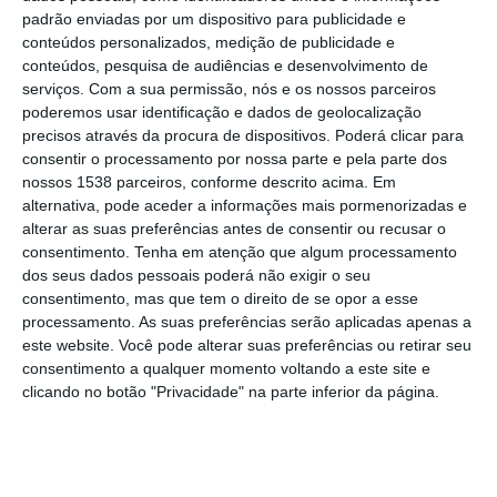
padrão enviadas por um dispositivo para publicidade e
conteúdos personalizados, medição de publicidade e
No total, são 1.5 milhões de chamadas, entre
conteúdos, pesquisa de audiências e desenvolvimento de
as quais as recebidas via 112 para
serviços.
Com a sua permissão, nós e os nossos parceiros
poderemos usar identificação e dados de geolocalização
assistência a vítimas de acidente ou doença
precisos através da procura de dispositivos. Poderá clicar para
súbita, os pedidos de triagem por parte dos
consentir o processamento por nossa parte e pela parte dos
parceiros no Sistema Integrado de
nossos 1538 parceiros, conforme descrito acima. Em
alternativa, pode aceder a informações mais pormenorizadas e
Emergência Médica (SIEM), e as chamadas
alterar as suas preferências antes de consentir ou recusar o
transferidas diretamente pela linha SNS24.
consentimento.
Tenha em atenção que algum processamento
dos seus dados pessoais poderá não exigir o seu
consentimento, mas que tem o direito de se opor a esse
“O INEM recorda a importância da utilização
processamento. As suas preferências serão aplicadas apenas a
adequada dos serviços de emergência e
este website. Você pode alterar suas preferências ou retirar seu
consentimento a qualquer momento voltando a este site e
apela à colaboração dos contactantes
clicando no botão "Privacidade" na parte inferior da página.
durante as chamadas”, reforça o instituto
que aproveita para esclarecer que as
chamadas efetuadas para o Número