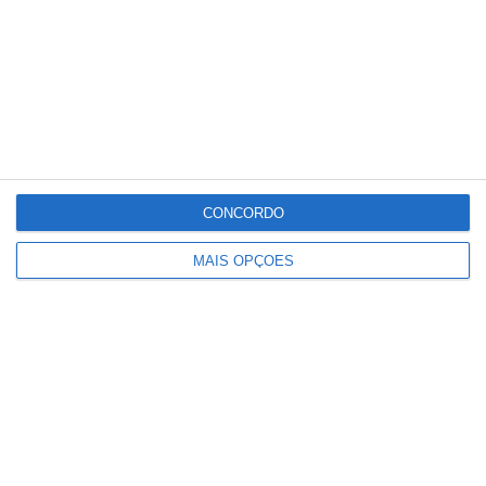
também dos cidadãos, que todos os dias
reforçam a sua confiança nos serviços
prestados pelo instituto”, termina o
comunicado.
Partilhar
CONCORDO
MAIS OPÇÕES
Conteúdo
relacionado