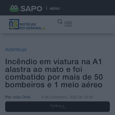
MENU
Azambuja
Incêndio em viatura na A1
alastra ao mato e foi
combatido por mais de 50
bombeiros e 1 meio aéreo
Por
João Dinis
9 de Setembro, 2025
às
15:28
Partilhar