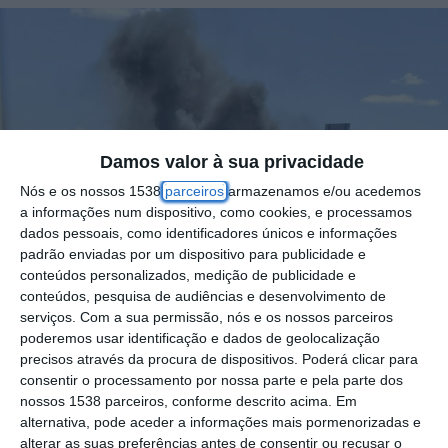
Damos valor à sua privacidade
Nós e os nossos 1538
parceiros
armazenamos e/ou acedemos
a informações num dispositivo, como cookies, e processamos
dados pessoais, como identificadores únicos e informações
padrão enviadas por um dispositivo para publicidade e
conteúdos personalizados, medição de publicidade e
conteúdos, pesquisa de audiências e desenvolvimento de
serviços.
Com a sua permissão, nós e os nossos parceiros
poderemos usar identificação e dados de geolocalização
Foto por: D.R.
precisos através da procura de dispositivos. Poderá clicar para
consentir o processamento por nossa parte e pela parte dos
nossos 1538 parceiros, conforme descrito acima. Em
Um incêndio que ocorreu numa viatura que
alternativa, pode aceder a informações mais pormenorizadas e
alterar as suas preferências antes de consentir ou recusar o
circulava na Autoestrada 1, na zona de