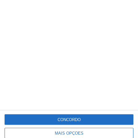
Santarém aumenta constituição de
novas empresas em sentido contrário
com o resto do país
CONCORDO
MAIS OPÇÕES