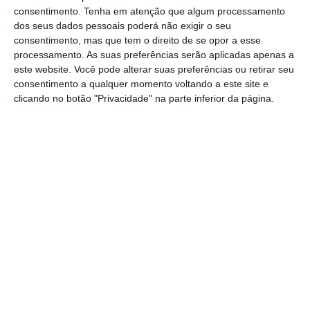
consentimento.
Tenha em atenção que algum processamento
Aveiras de Cima, concelho de Azambuja,
dos seus dados pessoais poderá não exigir o seu
alastrou ao mato e foi combatido por mais de
consentimento, mas que tem o direito de se opor a esse
processamento. As suas preferências serão aplicadas apenas a
50 bombeiros, apoiados por 1 meio aéreo.
este website. Você pode alterar suas preferências ou retirar seu
consentimento a qualquer momento voltando a este site e
O alerta para o incêndio na viatura foi dado
clicando no botão "Privacidade" na parte inferior da página.
pelas 14.17 horas, e rapidamente as chamas
alastraram a uma área de mato e floresta,
bem como a terrenos agrícolas.
De acordo com a Autoridade Nacional de
Emergência e Proteção Civil, no local
estiveram 60 bombeiros, apoiados por 16
viaturas 1 um helicóptero.
Pelas 15.42 horas o incêndio foi dominado e
os operacionais procediam ao rescaldo do