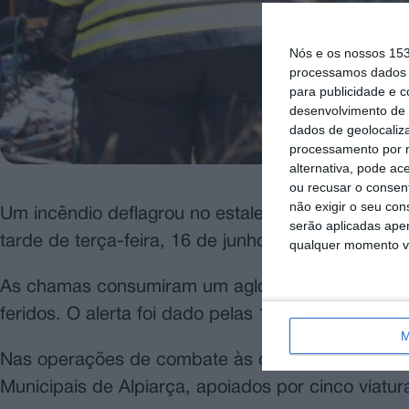
Nós e os nossos 15
processamos dados p
para publicidade e 
desenvolvimento de 
dados de geolocaliza
processamento por n
alternativa, pode ac
ou recusar o consen
não exigir o seu co
Um incêndio deflagrou no estaleiro da Câmara Munic
serão aplicadas apen
tarde de terça-feira, 16 de junho.
qualquer momento vol
As chamas consumiram um aglomerado de detrito
feridos. O alerta foi dado pelas 13h00.
M
Nas operações de combate às chamas e de resca
Municipais de Alpiarça, apoiados por cinco viatur