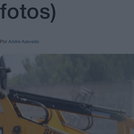
fotos)
Por
André Azevedo