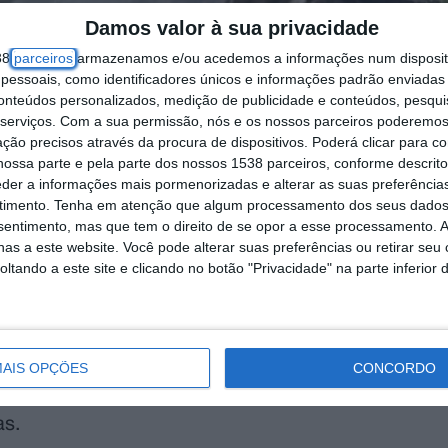
Damos valor à sua privacidade
38
parceiros
armazenamos e/ou acedemos a informações num dispositi
essoais, como identificadores únicos e informações padrão enviadas 
conteúdos personalizados, medição de publicidade e conteúdos, pesqui
serviços.
Com a sua permissão, nós e os nossos parceiros poderemos 
ção precisos através da procura de dispositivos. Poderá clicar para co
ossa parte e pela parte dos nossos 1538 parceiros, conforme descrit
eder a informações mais pormenorizadas e alterar as suas preferência
timento.
Tenha em atenção que algum processamento dos seus dados
nsentimento, mas que tem o direito de se opor a esse processamento. A
ipal de Alpiarça, na Zona Industrial da vila, ao i
as a este website. Você pode alterar suas preferências ou retirar seu
tando a este site e clicando no botão "Privacidade" na parte inferior 
s não confinados, não tendo causado danos mate
AIS OPÇÕES
CONCORDO
ldo estiveram envolvidos 11 operacionais dos B
as.