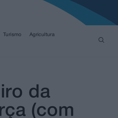
Turismo
Agricultura
iro da
rça (com