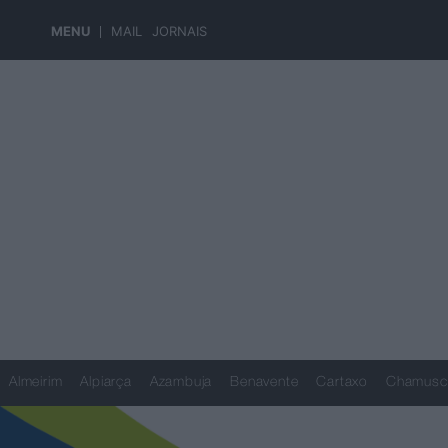
MENU
MAIL
JORNAIS
Almeirim
Alpiarça
Azambuja
Benavente
Cartaxo
Chamusc