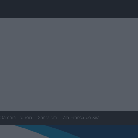
Samora Correia
Santarém
Vila Franca de Xira