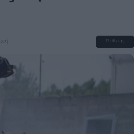
Partilhar
:32
|