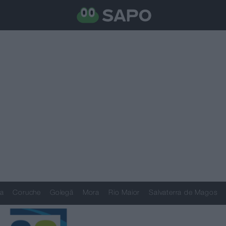
a
Coruche
Golegã
Mora
Rio Maior
Salvaterra de Magos