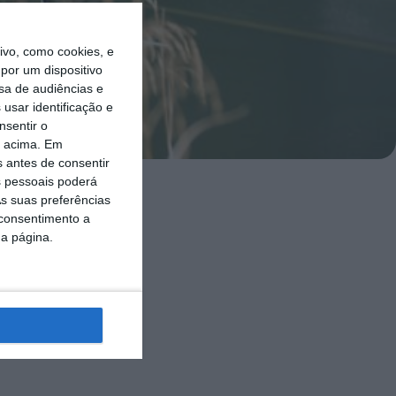
vo, como cookies, e
por um dispositivo
sa de audiências e
usar identificação e
nsentir o
o acima. Em
s antes de consentir
 pessoais poderá
s suas preferências
nício da
 consentimento a
da página.
riais, nem
ombeiros