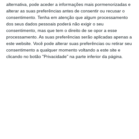
alternativa, pode aceder a informações mais pormenorizadas e
passagem por Santarém a 21 de março.
alterar as suas preferências antes de consentir ou recusar o
consentimento.
Tenha em atenção que algum processamento
“Se É Que Você Me Entende”
é um
dos seus dados pessoais poderá não exigir o seu
consentimento, mas que tem o direito de se opor a esse
espectáculo totalmente autoral,
processamento. As suas preferências serão aplicadas apenas a
onde Raphael apresenta um espectáculo de
este website. Você pode alterar suas preferências ou retirar seu
consentimento a qualquer momento voltando a este site e
comédia “de cara limpa”, sem o auxílio de
clicando no botão "Privacidade" na parte inferior da página.
figurinos, perucas ou adereços. Com a
duração de 1h40min, o espectáculo partilha
histórias de vida e análises sobre
relacionamentos, além de causas que
ressoam no dia a dia de todos. Durante a
apresentação, o humorista proporciona um
ponto de vista exagerado e cómico sobre
situações quotidianas, garantindo uma
experiência de entretenimento única e