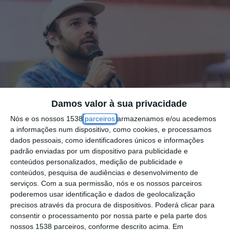
Damos valor à sua privacidade
Nós e os nossos 1538
parceiros
armazenamos e/ou acedemos
a informações num dispositivo, como cookies, e processamos
dados pessoais, como identificadores únicos e informações
padrão enviadas por um dispositivo para publicidade e
conteúdos personalizados, medição de publicidade e
conteúdos, pesquisa de audiências e desenvolvimento de
O humorista brasileiro Raphael Ghanem trará
serviços.
Com a sua permissão, nós e os nossos parceiros
poderemos usar identificação e dados de geolocalização
a Portugal no próximo ano o seu espetáculo
precisos através da procura de dispositivos. Poderá clicar para
de Stand up Comedy, intitulado
“Se É Que
consentir o processamento por nossa parte e pela parte dos
nossos 1538 parceiros, conforme descrito acima. Em
Você Me Entende”
, que tem agendada