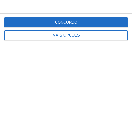
CONCORDO
Detenções registadas pela PSP em
eventos desportivos aumentam 136%
MAIS OPÇÕES
e infrações descem