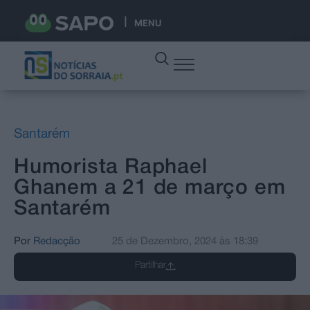
MENU
Santarém
Humorista Raphael
Ghanem a 21 de março em
Santarém
Por
Redacção
25 de Dezembro, 2024
às
18:39
Partilhar