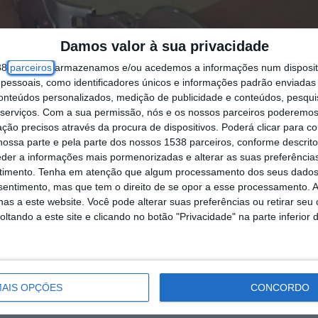
Damos valor à sua privacidade
38
parceiros
armazenamos e/ou acedemos a informações num dispositi
essoais, como identificadores únicos e informações padrão enviadas 
conteúdos personalizados, medição de publicidade e conteúdos, pesqui
serviços.
Com a sua permissão, nós e os nossos parceiros poderemos 
ção precisos através da procura de dispositivos. Poderá clicar para co
ossa parte e pela parte dos nossos 1538 parceiros, conforme descrit
eder a informações mais pormenorizadas e alterar as suas preferência
timento.
Tenha em atenção que algum processamento dos seus dados
nsentimento, mas que tem o direito de se opor a esse processamento. A
as a este website. Você pode alterar suas preferências ou retirar seu
tando a este site e clicando no botão "Privacidade" na parte inferior 
AIS OPÇÕES
CONCORDO