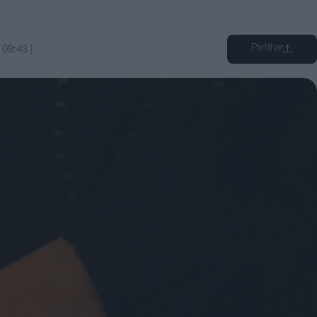
Partilhar
s
09:43
|