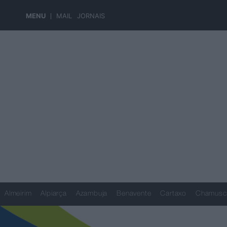
MENU
MAIL
JORNAIS
Almeirim
Alpiarça
Azambuja
Benavente
Cartaxo
Chamusc