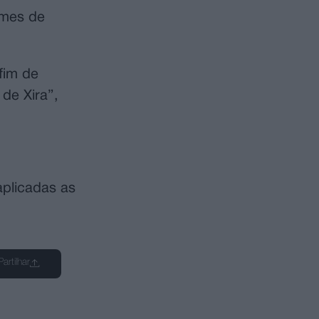
imes de
fim de
de Xira”,
 aplicadas as
Partilhar