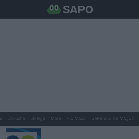
a
Coruche
Golegã
Mora
Rio Maior
Salvaterra de Magos