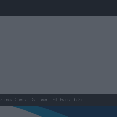
Samora Correia
Santarém
Vila Franca de Xira