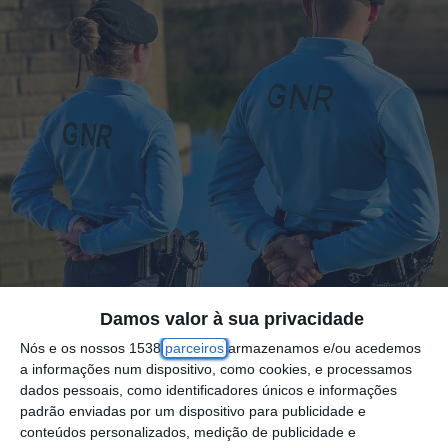
Damos valor à sua privacidade
Nós e os nossos 1538
parceiros
armazenamos e/ou acedemos
a informações num dispositivo, como cookies, e processamos
Um homem de 43 anos foi constituído
dados pessoais, como identificadores únicos e informações
arguido por se fazer passar por militar da
padrão enviadas por um dispositivo para publicidade e
conteúdos personalizados, medição de publicidade e
Guarda Nacional Republicana (GNR) nos