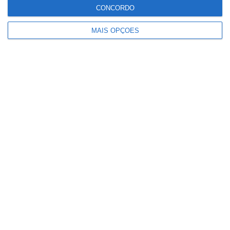
CONCORDO
relacionado
MAIS OPÇÕES
Comunidade que vivia em
construções ilegais em São
Domingos vai ser realojada por