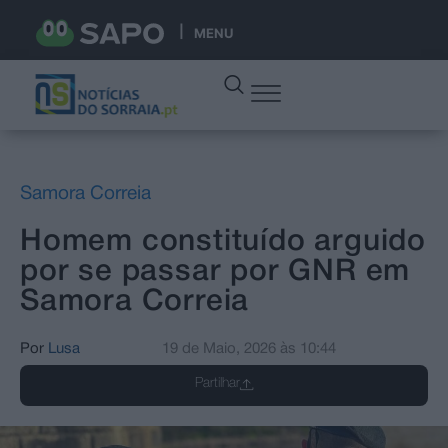
MENU
Samora Correia
Homem constituído arguido
por se passar por GNR em
Samora Correia
Por
Lusa
19 de Maio, 2026
às
10:44
Partilhar