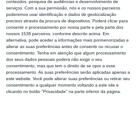
conteúdos, pesquisa de audiências e desenvolvimento de
concelhos de São João da Pesqueira e
serviços.
Com a sua permissão, nós e os nossos parceiros
poderemos usar identificação e dados de geolocalização
Benavente, informou hoje a GNR.
precisos através da procura de dispositivos. Poderá clicar para
consentir o processamento por nossa parte e pela parte dos
Segundo uma nota de imprensa, um
nossos 1538 parceiros, conforme descrito acima. Em
alternativa, pode aceder a informações mais pormenorizadas e
“homem de 43 anos foi constituído arguido
alterar as suas preferências antes de consentir ou recusar o
pelos crimes de usurpação de funções
consentimento.
Tenha em atenção que algum processamento
(militar da GNR), condução perigosa e
dos seus dados pessoais poderá não exigir o seu
consentimento, mas que tem o direito de se opor a esse
detenção de arma proibida”.
processamento. As suas preferências serão aplicadas apenas a
este website. Você pode alterar suas preferências ou retirar seu
O Comando Territorial de Viseu da GNR,
consentimento a qualquer momento voltando a este site e
clicando no botão "Privacidade" na parte inferior da página.
através do Núcleo de Investigação Criminal
(NIC) de Moimenta da Beira, indicou que o
arguido atuou no concelho de São João da
Pesqueira (distrito de Viseu) e em Samora
Correia (concelho de Benavente, Santarém).